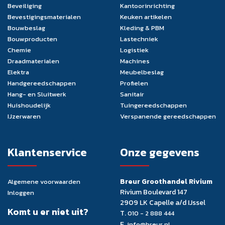
Beveiliging
Kantoorinrichting
Bevestigingsmaterialen
Keuken artikelen
Bouwbeslag
Kleding & PBM
Bouwproducten
Lastechniek
Chemie
Logistiek
Draadmaterialen
Machines
Elektra
Meubelbeslag
Handgereedschappen
Profielen
Hang- en Sluitwerk
Sanitair
Huishoudelijk
Tuingereedschappen
IJzerwaren
Verspanende gereedschappen
Klantenservice
Onze gegevens
Breur Groothandel Rivium
Algemene voorwaarden
Rivium Boulevard 147
Inloggen
2909 LK Capelle a/d IJssel
Komt u er niet uit?
T.
010 - 2 888 444
E.
info@breur.nl