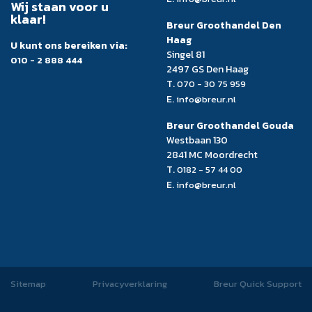
Wij staan voor u
klaar!
Breur Groothandel Den
Haag
U kunt ons bereiken via:
Singel 81
010 - 2 888 444
2497 GS Den Haag
T.
070 - 30 75 959
E.
info@breur.nl
Breur Groothandel Gouda
Westbaan 130
2841 MC Moordrecht
T.
0182 - 57 44 00
E.
info@breur.nl
Sitemap
Privacyverklaring
Breur Quick Support