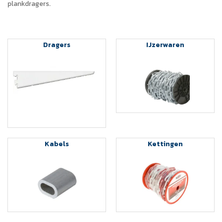
plankdragers.
Dragers
IJzerwaren
Kabels
Kettingen