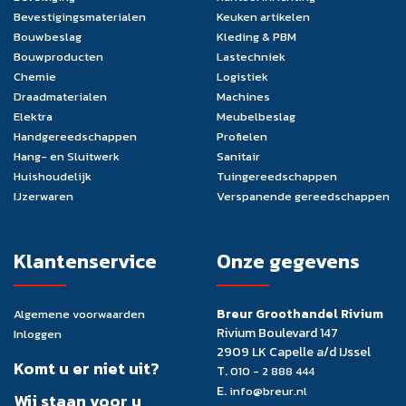
Bevestigingsmaterialen
Keuken artikelen
Bouwbeslag
Kleding & PBM
Bouwproducten
Lastechniek
Chemie
Logistiek
Draadmaterialen
Machines
Elektra
Meubelbeslag
Handgereedschappen
Profielen
Hang- en Sluitwerk
Sanitair
Huishoudelijk
Tuingereedschappen
IJzerwaren
Verspanende gereedschappen
Klantenservice
Onze gegevens
Breur Groothandel Rivium
Algemene voorwaarden
Rivium Boulevard 147
Inloggen
2909 LK Capelle a/d IJssel
Komt u er niet uit?
T.
010 - 2 888 444
E.
info@breur.nl
Wij staan voor u