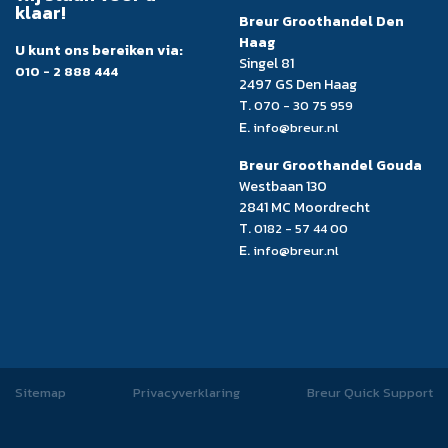
klaar!
Breur Groothandel Den
Haag
U kunt ons bereiken via:
Singel 81
010 - 2 888 444
2497 GS Den Haag
T.
070 - 30 75 959
E.
info@breur.nl
Breur Groothandel Gouda
Westbaan 130
2841 MC Moordrecht
T.
0182 - 57 44 00
E.
info@breur.nl
Sitemap
Privacyverklaring
Breur Quick Support