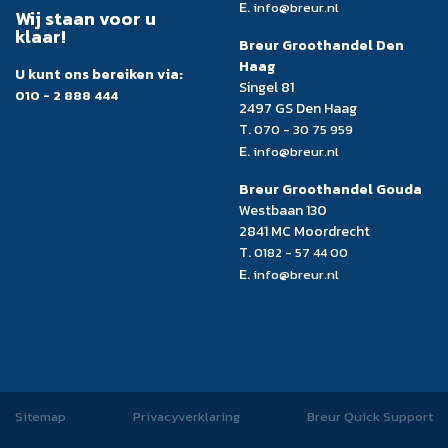
E.
info@breur.nl
Wij staan voor u
klaar!
Breur Groothandel Den
Haag
U kunt ons bereiken via:
Singel 81
010 - 2 888 444
2497 GS Den Haag
T.
070 - 30 75 959
E.
info@breur.nl
Breur Groothandel Gouda
Westbaan 130
2841 MC Moordrecht
T.
0182 - 57 44 00
E.
info@breur.nl
Sitemap
Privacyverklaring
Breur Quick Support