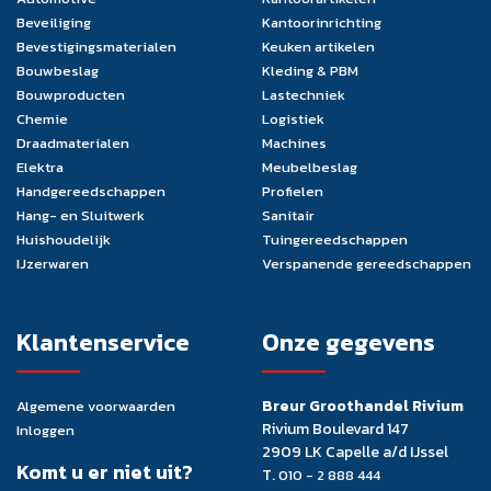
Beveiliging
Kantoorinrichting
Bevestigingsmaterialen
Keuken artikelen
Bouwbeslag
Kleding & PBM
Bouwproducten
Lastechniek
Chemie
Logistiek
Draadmaterialen
Machines
Elektra
Meubelbeslag
Handgereedschappen
Profielen
Hang- en Sluitwerk
Sanitair
Huishoudelijk
Tuingereedschappen
IJzerwaren
Verspanende gereedschappen
Klantenservice
Onze gegevens
Breur Groothandel Rivium
Algemene voorwaarden
Rivium Boulevard 147
Inloggen
2909 LK Capelle a/d IJssel
Komt u er niet uit?
T.
010 - 2 888 444