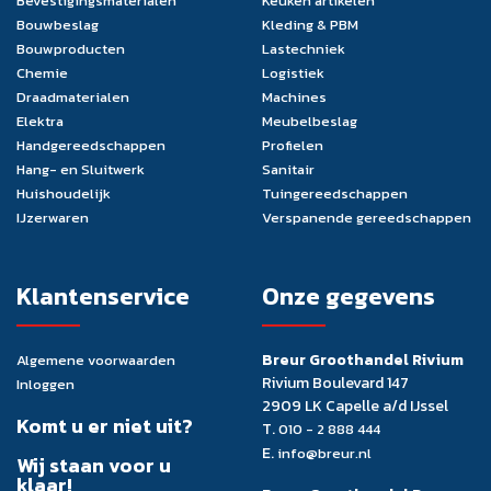
Bevestigingsmaterialen
Keuken artikelen
Bouwbeslag
Kleding & PBM
Bouwproducten
Lastechniek
Chemie
Logistiek
Draadmaterialen
Machines
Elektra
Meubelbeslag
Handgereedschappen
Profielen
Hang- en Sluitwerk
Sanitair
Huishoudelijk
Tuingereedschappen
IJzerwaren
Verspanende gereedschappen
Klantenservice
Onze gegevens
Breur Groothandel Rivium
Algemene voorwaarden
Rivium Boulevard 147
Inloggen
2909 LK Capelle a/d IJssel
Komt u er niet uit?
T.
010 - 2 888 444
E.
info@breur.nl
Wij staan voor u
klaar!