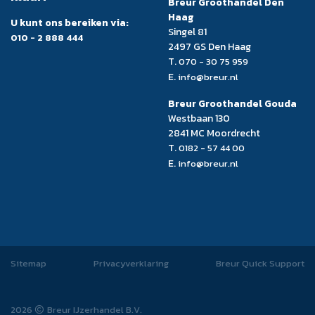
Breur Groothandel Den
Haag
U kunt ons bereiken via:
Singel 81
010 - 2 888 444
2497 GS Den Haag
T.
070 - 30 75 959
E.
info@breur.nl
Breur Groothandel Gouda
Westbaan 130
2841 MC Moordrecht
T.
0182 - 57 44 00
E.
info@breur.nl
Sitemap
Privacyverklaring
Breur Quick Support
2026
Breur IJzerhandel B.V.