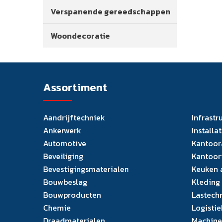
Verspanende gereedschappen
Woondecoratie
Assortiment
Aandrijftechniek
Infrastr
Ankerwerk
Installa
Automotive
Kantoor
Beveiliging
Kantoor
Bevestigingsmaterialen
Keuken 
Bouwbeslag
Kleding
Bouwproducten
Lastech
Chemie
Logistie
Draadmaterialen
Machine