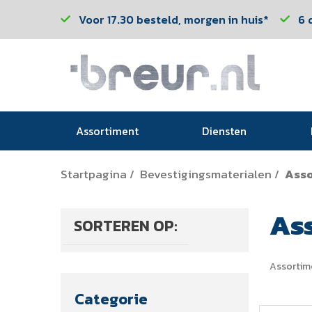
Voor 17.30 besteld, morgen in huis*
6 
Assortiment
Diensten
Startpagina
Bevestigingsmaterialen
Ass
/
/
As
SORTEREN OP:
Assortim
Categorie