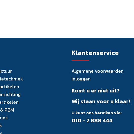
Klantenservice
uctuur
Algemene voorwaarden
tietechniek
Inloggen
artikelen
Komt u er niet uit?
inrichting
Wij staan voor u klaar!
artikelen
 & PBM
U kunt ons bereiken via:
niek
010 - 2 888 444
k
s