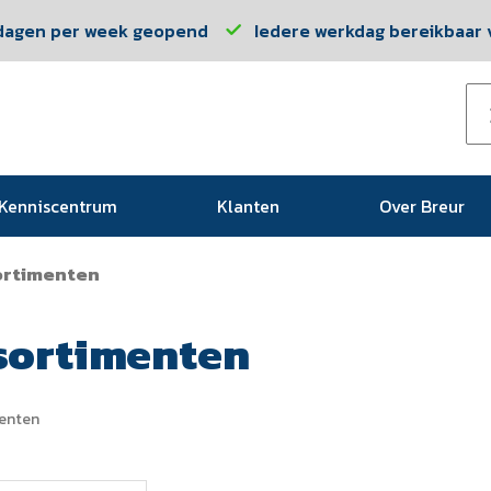
dagen per week geopend
Iedere werkdag bereikbaar v
Kenniscentrum
Klanten
Over Breur
ortimenten
sortimenten
enten