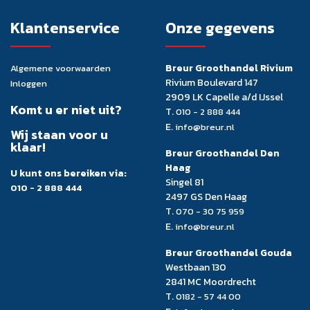
Klantenservice
Onze gegevens
Breur Groothandel Rivium
Algemene voorwaarden
Rivium Boulevard 147
Inloggen
2909 LK Capelle a/d IJssel
Komt u er niet uit?
T.
010 - 2 888 444
E.
info@breur.nl
Wij staan voor u
klaar!
Breur Groothandel Den
Haag
U kunt ons bereiken via:
Singel 81
010 - 2 888 444
2497 GS Den Haag
T.
070 - 30 75 959
E.
info@breur.nl
Breur Groothandel Gouda
Westbaan 130
2841 MC Moordrecht
T.
0182 - 57 44 00