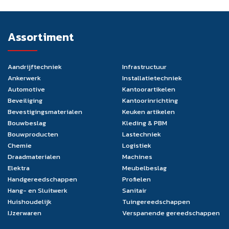
Assortiment
Aandrijftechniek
Infrastructuur
Ankerwerk
Installatietechniek
Automotive
Kantoorartikelen
Beveiliging
Kantoorinrichting
Bevestigingsmaterialen
Keuken artikelen
Bouwbeslag
Kleding & PBM
Bouwproducten
Lastechniek
Chemie
Logistiek
Draadmaterialen
Machines
Elektra
Meubelbeslag
Handgereedschappen
Profielen
Hang- en Sluitwerk
Sanitair
Huishoudelijk
Tuingereedschappen
IJzerwaren
Verspanende gereedschappen