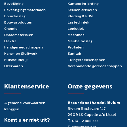
Beveiliging
Kantoorinrichting
Bevestigingsmaterialen
Keuken artikelen
Bouwbeslag
Kleding & PBM
Bouwproducten
Lastechniek
Chemie
Logistiek
Draadmaterialen
Machines
Elektra
Meubelbeslag
Handgereedschappen
Profielen
Hang- en Sluitwerk
Sanitair
Huishoudelijk
Tuingereedschappen
IJzerwaren
Verspanende gereedschappen
Klantenservice
Onze gegevens
Breur Groothandel Rivium
Algemene voorwaarden
Rivium Boulevard 147
Inloggen
2909 LK Capelle a/d IJssel
Komt u er niet uit?
T.
010 - 2 888 444
E.
info@breur.nl