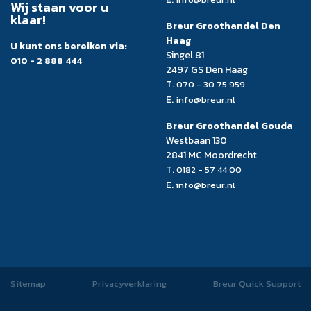
Wij staan voor u
klaar!
Breur Groothandel Den
Haag
U kunt ons bereiken via:
Singel 81
010 - 2 888 444
2497 GS Den Haag
T.
070 - 30 75 959
E.
info@breur.nl
Breur Groothandel Gouda
Westbaan 130
2841 MC Moordrecht
T.
0182 - 57 44 00
E.
info@breur.nl
Sitemap
Privacyverklaring
Breur Quick Support