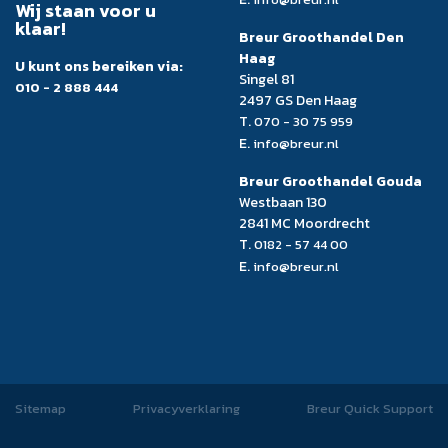
Wij staan voor u
klaar!
Breur Groothandel Den
Haag
U kunt ons bereiken via:
Singel 81
010 - 2 888 444
2497 GS Den Haag
T.
070 - 30 75 959
E.
info@breur.nl
Breur Groothandel Gouda
Westbaan 130
2841 MC Moordrecht
T.
0182 - 57 44 00
E.
info@breur.nl
Sitemap
Privacyverklaring
Breur Quick Support