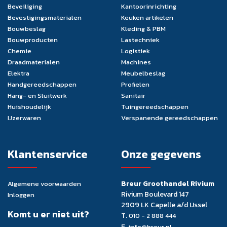
Beveiliging
Kantoorinrichting
Bevestigingsmaterialen
Keuken artikelen
Bouwbeslag
Kleding & PBM
Bouwproducten
Lastechniek
Chemie
Logistiek
Draadmaterialen
Machines
Elektra
Meubelbeslag
Handgereedschappen
Profielen
Hang- en Sluitwerk
Sanitair
Huishoudelijk
Tuingereedschappen
IJzerwaren
Verspanende gereedschappen
Klantenservice
Onze gegevens
Breur Groothandel Rivium
Algemene voorwaarden
Rivium Boulevard 147
Inloggen
2909 LK Capelle a/d IJssel
Komt u er niet uit?
T.
010 - 2 888 444
E.
info@breur.nl