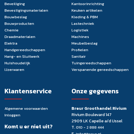
Beveiliging
Kantoorinrichting
Bevestigingsmaterialen
Keuken artikelen
Bouwbeslag
Kleding & PBM
Bouwproducten
Lastechniek
Chemie
Logistiek
Draadmaterialen
Machines
Elektra
Meubelbeslag
Handgereedschappen
Profielen
Hang- en Sluitwerk
Sanitair
Huishoudelijk
Tuingereedschappen
IJzerwaren
Verspanende gereedschappen
Klantenservice
Onze gegevens
Breur Groothandel Rivium
Algemene voorwaarden
Rivium Boulevard 147
Inloggen
2909 LK Capelle a/d IJssel
Komt u er niet uit?
T.
010 - 2 888 444
E.
info@breur.nl