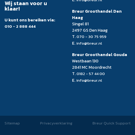
Wij staan voor u
klaar!
Breur Groothandel Den
Haag
U kunt ons bereiken via:
Singel 81
010 - 2 888 444
2497 GS Den Haag
T.
070 - 30 75 959
E.
info@breur.nl
Breur Groothandel Gouda
Westbaan 130
2841 MC Moordrecht
T.
0182 - 57 44 00
E.
info@breur.nl
Sitemap
Privacyverklaring
Breur Quick Support