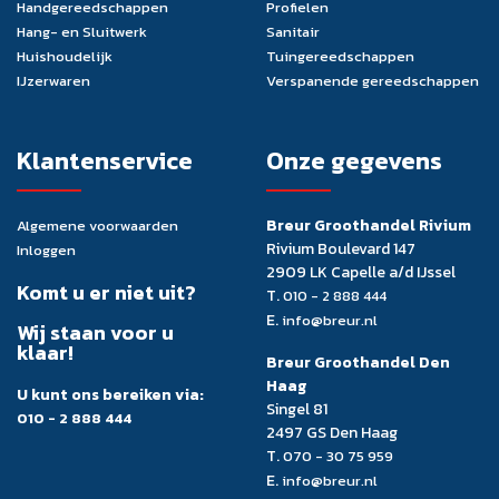
Handgereedschappen
Profielen
Hang- en Sluitwerk
Sanitair
Huishoudelijk
Tuingereedschappen
IJzerwaren
Verspanende gereedschappen
Klantenservice
Onze gegevens
Breur Groothandel Rivium
Algemene voorwaarden
Rivium Boulevard 147
Inloggen
2909 LK Capelle a/d IJssel
Komt u er niet uit?
T.
010 - 2 888 444
E.
info@breur.nl
Wij staan voor u
klaar!
Breur Groothandel Den
Haag
U kunt ons bereiken via:
Singel 81
010 - 2 888 444
2497 GS Den Haag
T.
070 - 30 75 959
E.
info@breur.nl