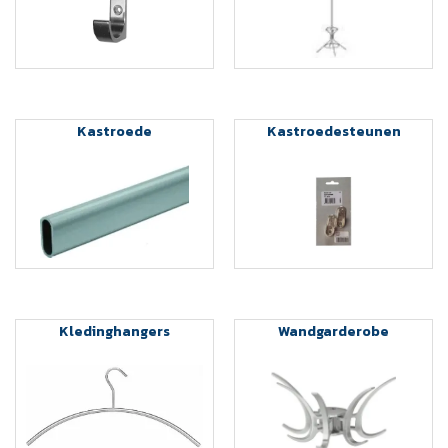
Kastroede
Kastroedesteunen
Kledinghangers
Wandgarderobe