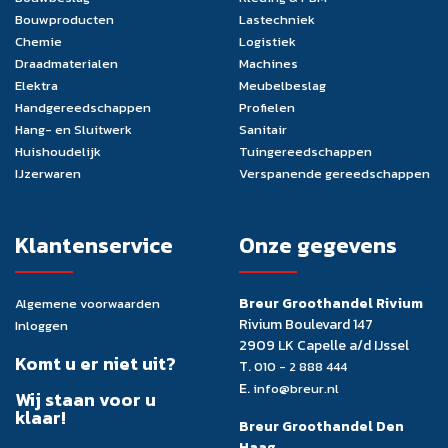
Bouwproducten
Lastechniek
Chemie
Logistiek
Draadmaterialen
Machines
Elektra
Meubelbeslag
Handgereedschappen
Profielen
Hang- en Sluitwerk
Sanitair
Huishoudelijk
Tuingereedschappen
IJzerwaren
Verspanende gereedschappen
Klantenservice
Onze gegevens
Breur Groothandel Rivium
Algemene voorwaarden
Rivium Boulevard 147
Inloggen
2909 LK Capelle a/d IJssel
Komt u er niet uit?
T.
010 - 2 888 444
E.
info@breur.nl
Wij staan voor u
klaar!
Breur Groothandel Den
Haag