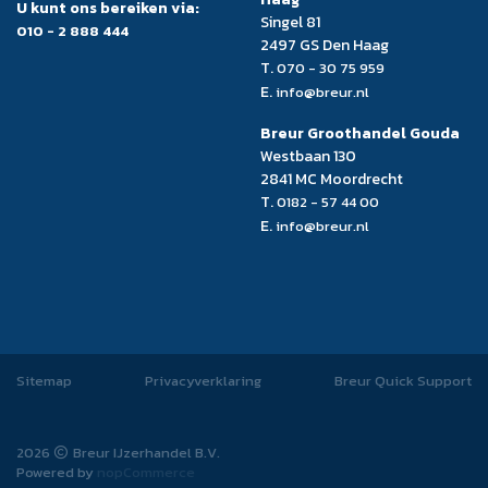
U kunt ons bereiken via:
Singel 81
010 - 2 888 444
2497 GS Den Haag
T.
070 - 30 75 959
E.
info@breur.nl
Breur Groothandel Gouda
Westbaan 130
2841 MC Moordrecht
T.
0182 - 57 44 00
E.
info@breur.nl
Sitemap
Privacyverklaring
Breur Quick Support
2026
Breur IJzerhandel B.V.
Powered by
nopCommerce