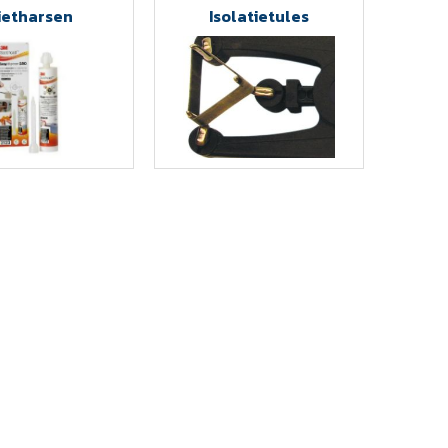
ietharsen
Isolatietules