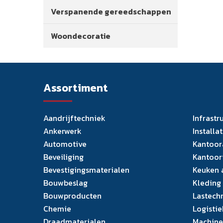
Verspanende gereedschappen
Woondecoratie
Assortiment
Aandrijftechniek
Infrastr
Ankerwerk
Installa
Automotive
Kantoor
Beveiliging
Kantoor
Bevestigingsmaterialen
Keuken 
Bouwbeslag
Kleding
Bouwproducten
Lastech
Chemie
Logistie
Draadmaterialen
Machine