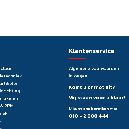
Klantenservice
uctuur
Algemene voorwaarden
tietechniek
Inloggen
artikelen
Komt u er niet uit?
inrichting
Wij staan voor u klaar!
artikelen
 & PBM
U kunt ons bereiken via:
niek
010 - 2 888 444
k
s