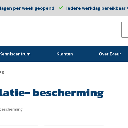
dagen per week geopend
Iedere werkdag bereikbaar v
Kenniscentrum
Klanten
Over Breur
ng
latie- bescherming
 bescherming