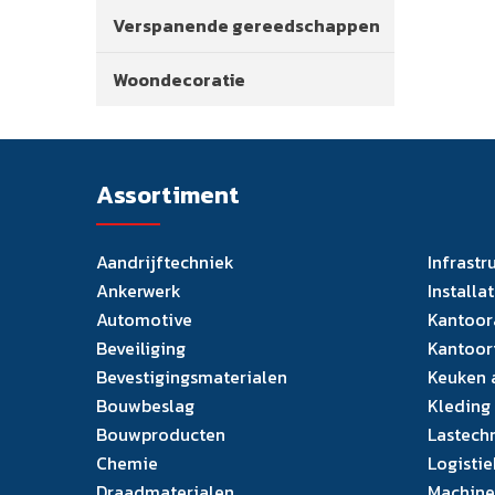
Verspanende gereedschappen
Woondecoratie
Assortiment
Aandrijftechniek
Infrastr
Ankerwerk
Installa
Automotive
Kantoor
Beveiliging
Kantoor
Bevestigingsmaterialen
Keuken 
Bouwbeslag
Kleding
Bouwproducten
Lastech
Chemie
Logistie
Draadmaterialen
Machine