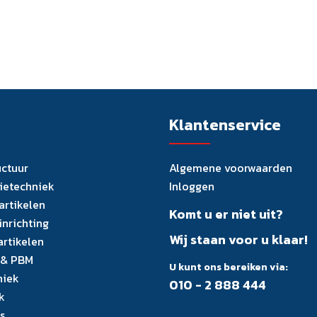
Klantenservice
uctuur
Algemene voorwaarden
tietechniek
Inloggen
artikelen
Komt u er niet uit?
inrichting
Wij staan voor u klaar!
artikelen
 & PBM
U kunt ons bereiken via:
niek
010 - 2 888 444
k
s