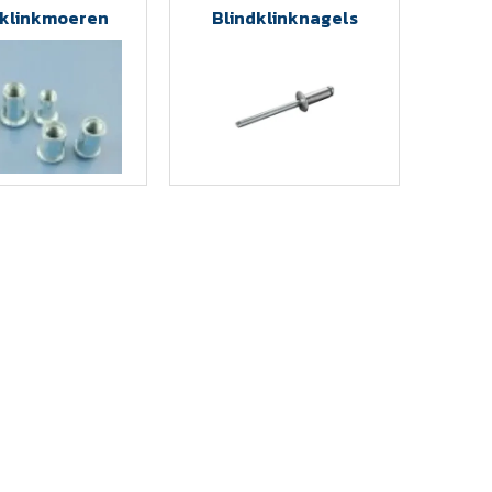
dklinkmoeren
Blindklinknagels