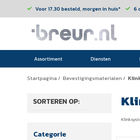
Voor 17.30 besteld, morgen in huis*
6 
Assortiment
Diensten
Startpagina
Bevestigingsmaterialen
Klin
/
/
Kl
SORTEREN OP:
Klinksys
Categorie