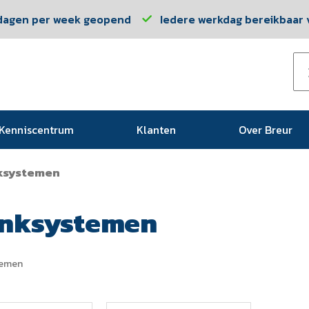
dagen per week geopend
Iedere werkdag bereikbaar v
Kenniscentrum
Klanten
Over Breur
ksystemen
inksystemen
temen