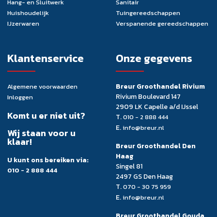
Hang- en Sluitwerk
Sanitair
Huishoudelijk
Tuingereedschappen
IJzerwaren
Verspanende gereedschappen
Klantenservice
Onze gegevens
Breur Groothandel Rivium
Algemene voorwaarden
Rivium Boulevard 147
Inloggen
2909 LK Capelle a/d IJssel
Komt u er niet uit?
T.
010 - 2 888 444
E.
info@breur.nl
Wij staan voor u
klaar!
Breur Groothandel Den
Haag
U kunt ons bereiken via:
Singel 81
010 - 2 888 444
2497 GS Den Haag
T.
070 - 30 75 959
E.
info@breur.nl
Breur Groothandel Gouda