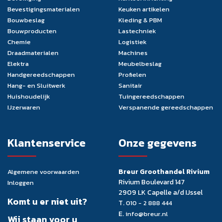
Bevestigingsmaterialen
Keuken artikelen
Bouwbeslag
Kleding & PBM
Bouwproducten
Lastechniek
Chemie
Logistiek
Draadmaterialen
Machines
Elektra
Meubelbeslag
Handgereedschappen
Profielen
Hang- en Sluitwerk
Sanitair
Huishoudelijk
Tuingereedschappen
IJzerwaren
Verspanende gereedschappen
Klantenservice
Onze gegevens
Breur Groothandel Rivium
Algemene voorwaarden
Rivium Boulevard 147
Inloggen
2909 LK Capelle a/d IJssel
Komt u er niet uit?
T.
010 - 2 888 444
E.
info@breur.nl
Wij staan voor u