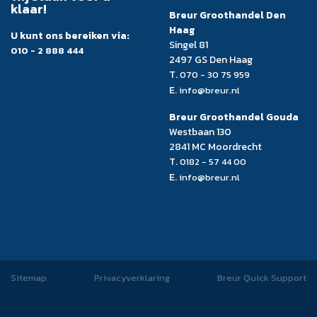
klaar!
Breur Groothandel Den
Haag
U kunt ons bereiken via:
Singel 81
010 - 2 888 444
2497 GS Den Haag
T.
070 - 30 75 959
E.
info@breur.nl
Breur Groothandel Gouda
Westbaan 130
2841 MC Moordrecht
T.
0182 - 57 44 00
E.
info@breur.nl
Sitemap
Privacyverklaring
Breur Quick Support