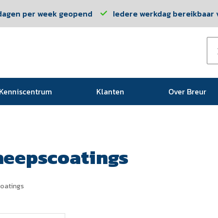
dagen per week geopend
Iedere werkdag bereikbaar v
Kenniscentrum
Klanten
Over Breur
heepscoatings
oatings