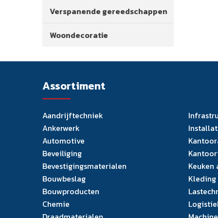
Verspanende gereedschappen
Woondecoratie
Assortiment
Aandrijftechniek
Infrastr
Ankerwerk
Installa
Automotive
Kantoor
Beveiliging
Kantoor
Bevestigingsmaterialen
Keuken 
Bouwbeslag
Kleding
Bouwproducten
Lastech
Chemie
Logistie
Draadmaterialen
Machine