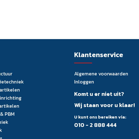
Klantenservice
uctuur
Algemene voorwaarden
tietechniek
Inloggen
artikelen
Komt u er niet uit?
inrichting
Wij staan voor u klaar!
artikelen
 & PBM
U kunt ons bereiken via:
niek
010 - 2 888 444
k
s