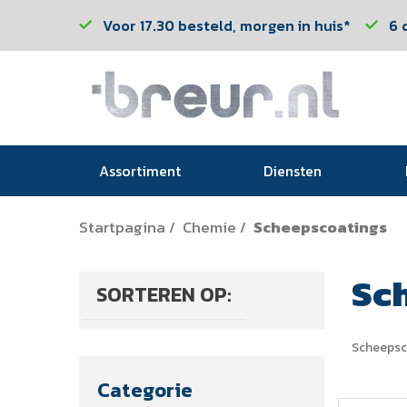
Voor 17.30 besteld, morgen in huis*
6 
Assortiment
Diensten
Startpagina
Chemie
Scheepscoatings
/
/
Sc
SORTEREN OP:
Scheepsc
Categorie