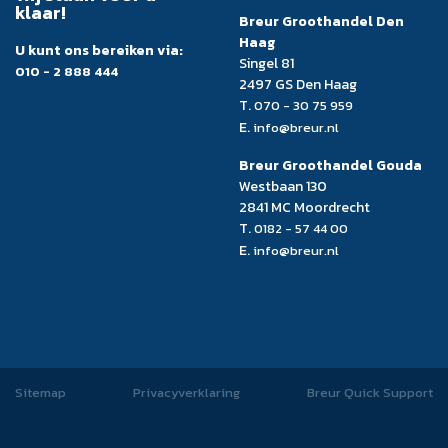
klaar!
Breur Groothandel Den
Haag
U kunt ons bereiken via:
Singel 81
010 - 2 888 444
2497 GS Den Haag
T.
070 - 30 75 959
E.
info@breur.nl
Breur Groothandel Gouda
Westbaan 130
2841 MC Moordrecht
T.
0182 - 57 44 00
E.
info@breur.nl
Sitemap
Privacyverklaring
Breur Quick Support