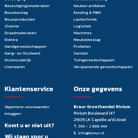
Bevestigingsmaterialen
Keuken artikelen
Bouwbeslag
Kleding & PBM
Bouwproducten
Lastechniek
Chemie
Logistiek
Draadmaterialen
Machines
Elektra
Meubelbeslag
Handgereedschappen
Profielen
Hang- en Sluitwerk
Sanitair
Huishoudelijk
Tuingereedschappen
IJzerwaren
Verspanende gereedschappen
Klantenservice
Onze gegevens
Breur Groothandel Rivium
Algemene voorwaarden
Rivium Boulevard 147
Inloggen
2909 LK Capelle a/d IJssel
Komt u er niet uit?
T.
010 - 2 888 444
E.
info@breur.nl
Wij staan voor u