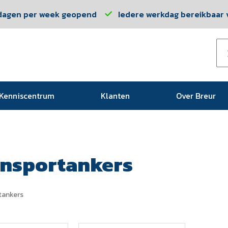
dagen per week geopend
Iedere werkdag bereikbaar v
Kenniscentrum
Klanten
Over Breur
ansportankers
tankers