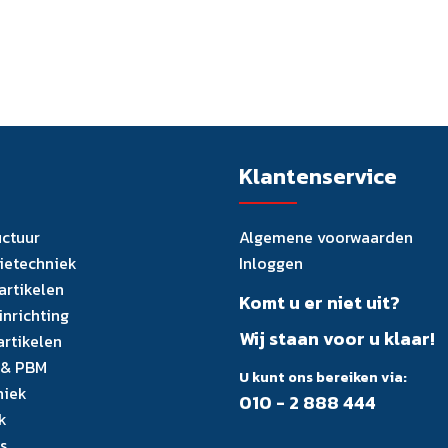
Klantenservice
uctuur
Algemene voorwaarden
tietechniek
Inloggen
artikelen
Komt u er niet uit?
inrichting
Wij staan voor u klaar!
artikelen
 & PBM
U kunt ons bereiken via:
niek
010 - 2 888 444
k
s