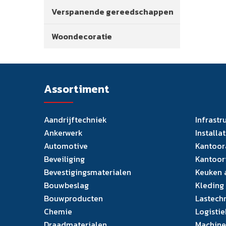
Verspanende gereedschappen
Woondecoratie
Assortiment
Aandrijftechniek
Infrastr
Ankerwerk
Installa
Automotive
Kantoor
Beveiliging
Kantoor
Bevestigingsmaterialen
Keuken 
Bouwbeslag
Kleding
Bouwproducten
Lastech
Chemie
Logistie
Draadmaterialen
Machine