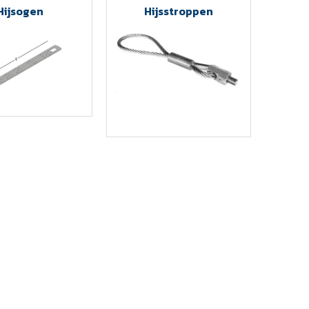
Hijsogen
Hijsstroppen