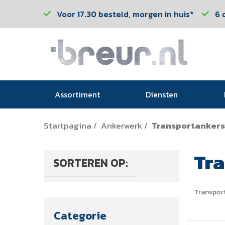
Voor 17.30 besteld, morgen in huis*
6 
Assortiment
Diensten
Startpagina
Ankerwerk
Transportankers
/
/
Tr
SORTEREN OP:
Transpor
Categorie