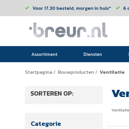
Voor 17.30 besteld, morgen in huis*
6 
Assortiment
Diensten
Startpagina
Bouwproducten
Ventilatie
/
/
Ven
SORTEREN OP:
Ventilati
Categorie