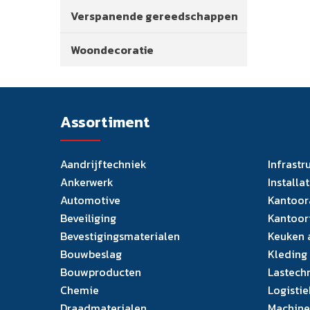
Verspanende gereedschappen
Woondecoratie
Assortiment
Aandrijftechniek
Infrastr
Ankerwerk
Installa
Automotive
Kantoor
Beveiliging
Kantoor
Bevestigingsmaterialen
Keuken 
Bouwbeslag
Kleding
Bouwproducten
Lastech
Chemie
Logistie
Draadmaterialen
Machine