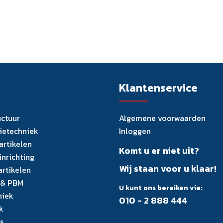
Klantenservice
uctuur
Algemene voorwaarden
tietechniek
Inloggen
artikelen
Komt u er niet uit?
inrichting
Wij staan voor u klaar!
artikelen
 & PBM
U kunt ons bereiken via:
niek
010 - 2 888 444
k
s