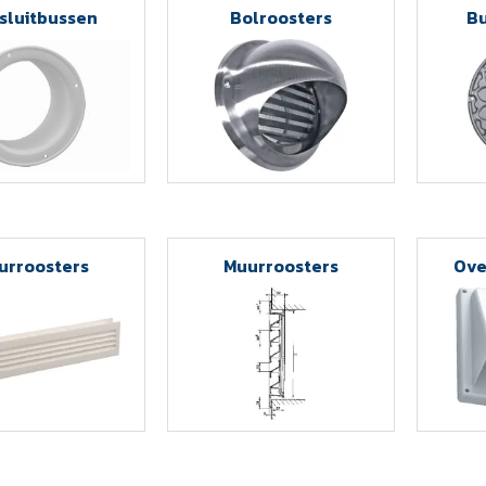
sluitbussen
Bolroosters
Bu
urroosters
Muurroosters
Ove