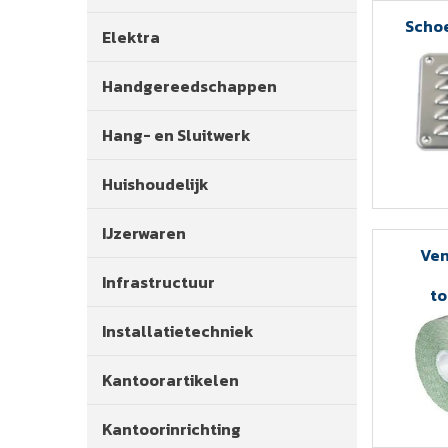
Scho
Elektra
Handgereedschappen
Hang- en Sluitwerk
Huishoudelijk
IJzerwaren
Ven
Infrastructuur
t
Installatietechniek
Kantoorartikelen
Kantoorinrichting