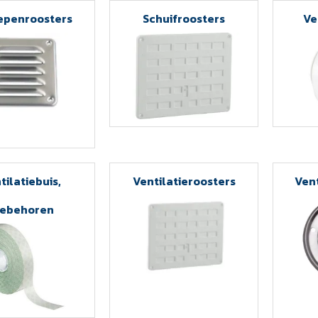
epenroosters
Schuifroosters
Ve
tilatiebuis,
Ventilatieroosters
Vent
oebehoren