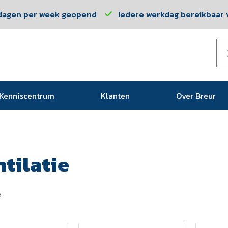
dagen per week geopend
Iedere werkdag bereikbaar v
Kenniscentrum
Klanten
Over Breur
tilatie
e