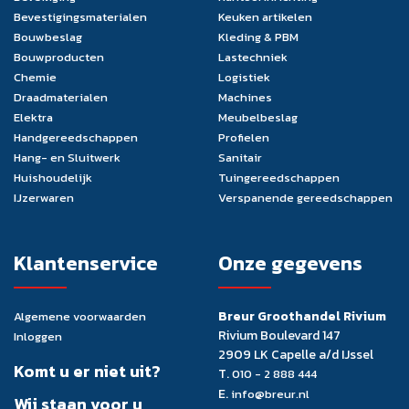
Bevestigingsmaterialen
Keuken artikelen
Bouwbeslag
Kleding & PBM
Bouwproducten
Lastechniek
Chemie
Logistiek
Draadmaterialen
Machines
Elektra
Meubelbeslag
Handgereedschappen
Profielen
Hang- en Sluitwerk
Sanitair
Huishoudelijk
Tuingereedschappen
IJzerwaren
Verspanende gereedschappen
Klantenservice
Onze gegevens
Breur Groothandel Rivium
Algemene voorwaarden
Rivium Boulevard 147
Inloggen
2909 LK Capelle a/d IJssel
Komt u er niet uit?
T.
010 - 2 888 444
E.
info@breur.nl
Wij staan voor u