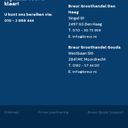
klaar!
Breur Groothandel Den
Haag
U kunt ons bereiken via:
Singel 81
010 - 2 888 444
2497 GS Den Haag
T.
070 - 30 75 959
E.
info@breur.nl
Breur Groothandel Gouda
Westbaan 130
2841 MC Moordrecht
T.
0182 - 57 44 00
E.
info@breur.nl
Sitemap
Privacyverklaring
Breur Quick Support