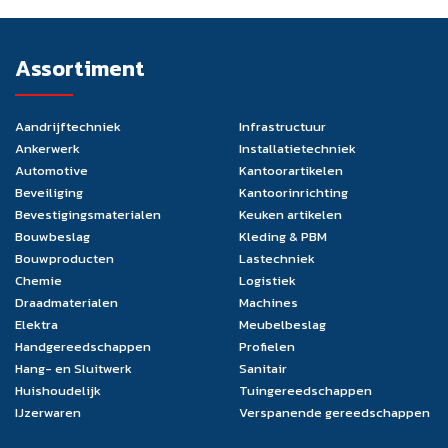
Assortiment
Aandrijftechniek
Infrastructuur
Ankerwerk
Installatietechniek
Automotive
Kantoorartikelen
Beveiliging
Kantoorinrichting
Bevestigingsmaterialen
Keuken artikelen
Bouwbeslag
Kleding & PBM
Bouwproducten
Lastechniek
Chemie
Logistiek
Draadmaterialen
Machines
Elektra
Meubelbeslag
Handgereedschappen
Profielen
Hang- en Sluitwerk
Sanitair
Huishoudelijk
Tuingereedschappen
IJzerwaren
Verspanende gereedschappen