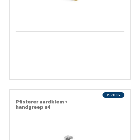
1971136
Pfisterer aardklem +
handgreep u4