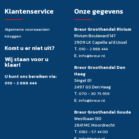
Klantenservice
Onze gegevens
Breur Groothandel Rivium
Algemene voorwaarden
Rivium Boulevard 147
Inloggen
2909 LK Capelle a/d IJssel
Komt u er niet uit?
T.
010 - 2 888 444
E.
info@breur.nl
Wij staan voor u
klaar!
Breur Groothandel Den
Haag
U kunt ons bereiken via:
Singel 81
010 - 2 888 444
2497 GS Den Haag
T.
070 - 30 75 959
E.
info@breur.nl
Breur Groothandel Gouda
Westbaan 130
2841 MC Moordrecht
T.
0182 - 57 44 00
E.
info@breur.nl