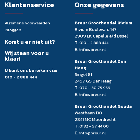
Klantenservice
Onze gegevens
Breur Groothandel Rivium
Algemene voorwaarden
Rivium Boulevard 147
Inloggen
2909 LK Capelle a/d IJssel
Komt u er niet uit?
T.
010 - 2 888 444
E.
info@breur.nl
Wij staan voor u
klaar!
Breur Groothandel Den
Haag
U kunt ons bereiken via:
Singel 81
010 - 2 888 444
2497 GS Den Haag
T.
070 - 30 75 959
E.
info@breur.nl
Breur Groothandel Gouda
Westbaan 130
2841 MC Moordrecht
T.
0182 - 57 44 00
E.
info@breur.nl