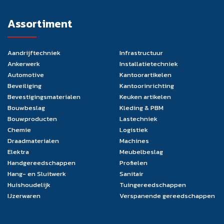
Assortiment
Aandrijftechniek
Infrastructuur
Ankerwerk
Installatietechniek
Automotive
Kantoorartikelen
Beveiliging
Kantoorinrichting
Bevestigingsmaterialen
Keuken artikelen
Bouwbeslag
Kleding & PBM
Bouwproducten
Lastechniek
Chemie
Logistiek
Draadmaterialen
Machines
Elektra
Meubelbeslag
Handgereedschappen
Profielen
Hang- en Sluitwerk
Sanitair
Huishoudelijk
Tuingereedschappen
IJzerwaren
Verspanende gereedschappen