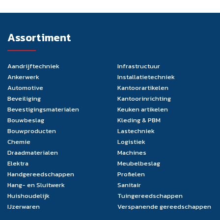
Assortiment
Aandrijftechniek
Infrastructuur
Ankerwerk
Installatietechniek
Automotive
Kantoorartikelen
Beveiliging
Kantoorinrichting
Bevestigingsmaterialen
Keuken artikelen
Bouwbeslag
Kleding & PBM
Bouwproducten
Lastechniek
Chemie
Logistiek
Draadmaterialen
Machines
Elektra
Meubelbeslag
Handgereedschappen
Profielen
Hang- en Sluitwerk
Sanitair
Huishoudelijk
Tuingereedschappen
IJzerwaren
Verspanende gereedschappen