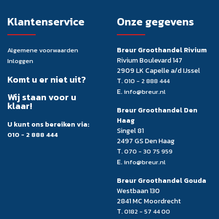
Klantenservice
Onze gegevens
Breur Groothandel Rivium
Algemene voorwaarden
Rivium Boulevard 147
Inloggen
2909 LK Capelle a/d IJssel
Komt u er niet uit?
T.
010 - 2 888 444
E.
info@breur.nl
Wij staan voor u
klaar!
Breur Groothandel Den
Haag
U kunt ons bereiken via:
Singel 81
010 - 2 888 444
2497 GS Den Haag
T.
070 - 30 75 959
E.
info@breur.nl
Breur Groothandel Gouda
Westbaan 130
2841 MC Moordrecht
T.
0182 - 57 44 00