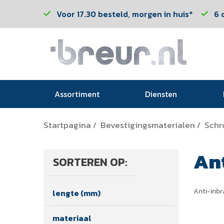
Voor 17.30 besteld, morgen in huis*
6 
Assortiment
Diensten
Startpagina
Bevestigingsmaterialen
Schr
/
/
An
SORTEREN OP:
Anti-inb
lengte (mm)
materiaal