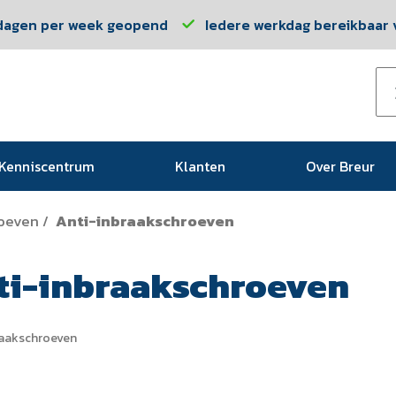
dagen per week geopend
Iedere werkdag bereikbaar v
Kenniscentrum
Klanten
Over Breur
oeven
Anti-inbraakschroeven
/
ti-inbraakschroeven
raakschroeven