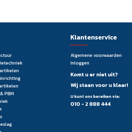
Klantenservice
uctuur
Algemene voorwaarden
tietechniek
Inloggen
artikelen
Komt u er niet uit?
inrichting
Wij staan voor u klaar!
artikelen
 & PBM
U kunt ons bereiken via:
niek
010 - 2 888 444
k
s
eslag
n