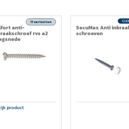
124
11 varianten
fort anti-
SecuMax Anti inbraa
braakschroef rvs a2
schroeven
agsnede
ijk product