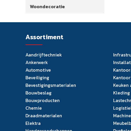
Woondecoratie
Assortiment
Aandrijftechniek
Infrastr
Ankerwerk
Installa
Automotive
Kantoor
Beveiliging
Kantoor
Bevestigingsmaterialen
Keuken 
Bouwbeslag
Kleding
Bouwproducten
Lastech
Chemie
Logistie
Draadmaterialen
Machine
Elektra
Meubelb
Handgereedschappen
Profiele