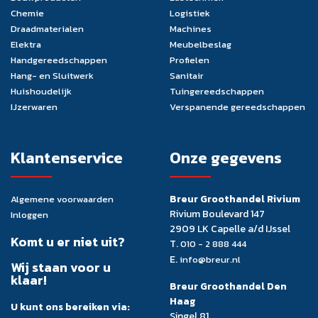
Chemie
Logistiek
Draadmaterialen
Machines
Elektra
Meubelbeslag
Handgereedschappen
Profielen
Hang- en Sluitwerk
Sanitair
Huishoudelijk
Tuingereedschappen
IJzerwaren
Verspanende gereedschappen
Klantenservice
Onze gegevens
Breur Groothandel Rivium
Algemene voorwaarden
Rivium Boulevard 147
Inloggen
2909 LK Capelle a/d IJssel
Komt u er niet uit?
T.
010 - 2 888 444
E.
info@breur.nl
Wij staan voor u
klaar!
Breur Groothandel Den
Haag
U kunt ons bereiken via:
Singel 81