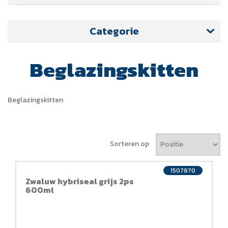
Categorie
Beglazingskitten
Beglazingskitten
Sorteren op
1507870
Zwaluw hybriseal grijs 2ps
600ml