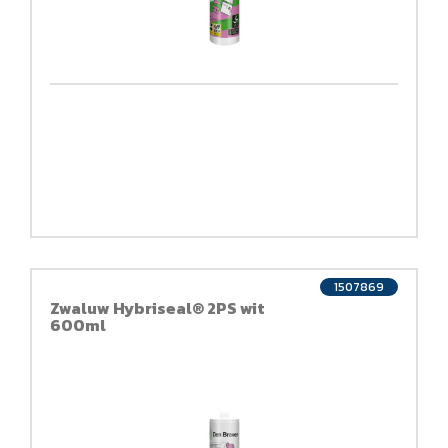
1507869
Zwaluw Hybriseal® 2PS wit
600ml