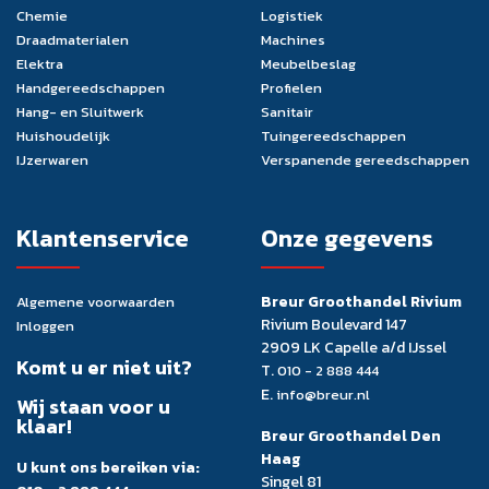
Chemie
Logistiek
Draadmaterialen
Machines
Elektra
Meubelbeslag
Handgereedschappen
Profielen
Hang- en Sluitwerk
Sanitair
Huishoudelijk
Tuingereedschappen
IJzerwaren
Verspanende gereedschappen
Klantenservice
Onze gegevens
Breur Groothandel Rivium
Algemene voorwaarden
Rivium Boulevard 147
Inloggen
2909 LK Capelle a/d IJssel
Komt u er niet uit?
T.
010 - 2 888 444
E.
info@breur.nl
Wij staan voor u
klaar!
Breur Groothandel Den
Haag
U kunt ons bereiken via:
Singel 81