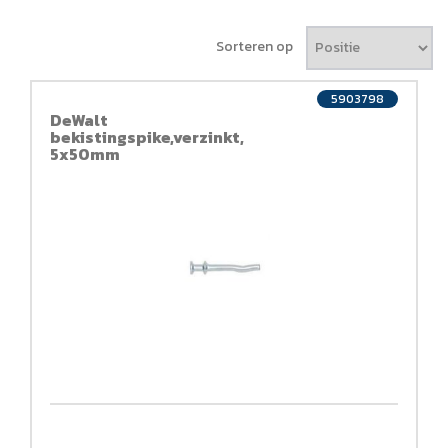
Sorteren op
5903798
DeWalt
bekistingspike,verzinkt,
5x50mm