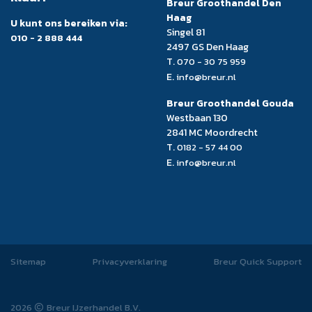
Breur Groothandel Den
Haag
U kunt ons bereiken via:
Singel 81
010 - 2 888 444
2497 GS Den Haag
T.
070 - 30 75 959
E.
info@breur.nl
Breur Groothandel Gouda
Westbaan 130
2841 MC Moordrecht
T.
0182 - 57 44 00
E.
info@breur.nl
Sitemap
Privacyverklaring
Breur Quick Support
2026
Breur IJzerhandel B.V.