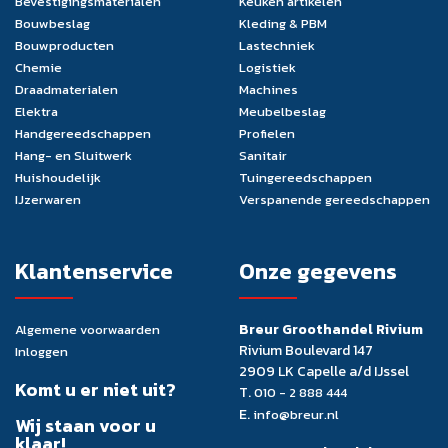
Bevestigingsmaterialen
Keuken artikelen
Bouwbeslag
Kleding & PBM
Bouwproducten
Lastechniek
Chemie
Logistiek
Draadmaterialen
Machines
Elektra
Meubelbeslag
Handgereedschappen
Profielen
Hang- en Sluitwerk
Sanitair
Huishoudelijk
Tuingereedschappen
IJzerwaren
Verspanende gereedschappen
Klantenservice
Onze gegevens
Breur Groothandel Rivium
Algemene voorwaarden
Rivium Boulevard 147
Inloggen
2909 LK Capelle a/d IJssel
Komt u er niet uit?
T.
010 - 2 888 444
E.
info@breur.nl
Wij staan voor u
klaar!