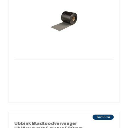
1425534
Ubbink Bladloodvervanger
Ubiflex zwart 6 meter 500mm