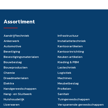
Assortiment
Aandrijftechniek
Infrastructuur
Ankerwerk
Installatietechniek
Automotive
Kantoorartikelen
Beveiliging
Kantoorinrichting
Bevestigingsmaterialen
Keuken artikelen
Bouwbeslag
Kleding & PBM
Bouwproducten
Lastechniek
Chemie
Logistiek
Draadmaterialen
Machines
Elektra
Meubelbeslag
Handgereedschappen
Profielen
Hang- en Sluitwerk
Sanitair
Huishoudelijk
Tuingereedschappen
IJzerwaren
Verspanende gereedschappen