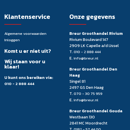
Klantenservice
Onze gegevens
Breur Groothandel Rivium
Algemene voorwaarden
Rivium Boulevard 147
Inloggen
2909 LK Capelle a/d IJssel
Komt u er niet uit?
T.
010 - 2 888 444
E.
info@breur.nl
Wij staan voor u
klaar!
Breur Groothandel Den
Haag
U kunt ons bereiken via:
Singel 81
010 - 2 888 444
2497 GS Den Haag
T.
070 - 30 75 959
E.
info@breur.nl
Breur Groothandel Gouda
Westbaan 130
2841 MC Moordrecht
T.
0182 - 57 44 00