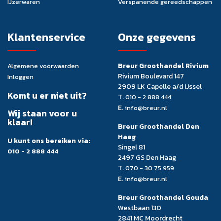
IJzerwaren
Verspanende gereedschappen
Klantenservice
Onze gegevens
Breur Groothandel Rivium
Algemene voorwaarden
Rivium Boulevard 147
Inloggen
2909 LK Capelle a/d IJssel
Komt u er niet uit?
T.
010 - 2 888 444
E.
info@breur.nl
Wij staan voor u
klaar!
Breur Groothandel Den
Haag
U kunt ons bereiken via:
Singel 81
010 - 2 888 444
2497 GS Den Haag
T.
070 - 30 75 959
E.
info@breur.nl
Breur Groothandel Gouda
Westbaan 130
2841 MC Moordrecht