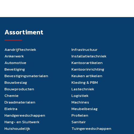
Assortiment
Aandrijftechniek
Infrastructuur
Ankerwerk
Installatietechniek
Automotive
Kantoorartikelen
Beveiliging
Kantoorinrichting
Bevestigingsmaterialen
Keuken artikelen
Bouwbeslag
Kleding & PBM
Bouwproducten
Lastechniek
Chemie
Logistiek
Draadmaterialen
Machines
Elektra
Meubelbeslag
Handgereedschappen
Profielen
Hang- en Sluitwerk
Sanitair
Huishoudelijk
Tuingereedschappen