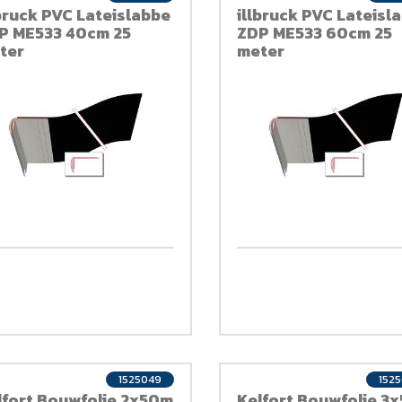
lbruck PVC Lateislabbe
illbruck PVC Lateisl
P ME533 40cm 25
ZDP ME533 60cm 25
ter
meter
1525049
152
lfort Bouwfolie 2x50m
Kelfort Bouwfolie 3