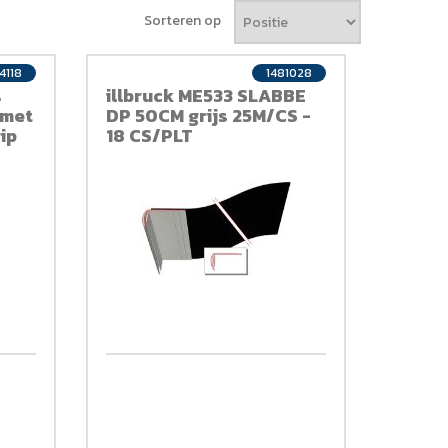
Sorteren op
4118
1481028
s
illbruck ME533 SLABBE
 met
DP 50CM grijs 25M/CS -
ip
18 CS/PLT