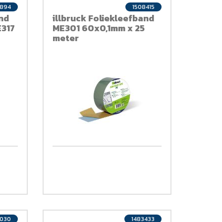
894
1508415
and
illbruck Foliekleefband
317
ME301 60x0,1mm x 25
meter
1030
1483433