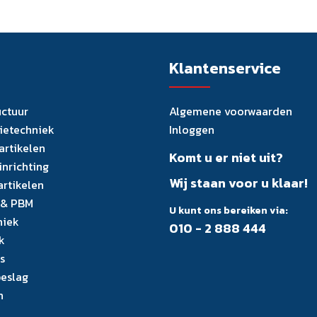
Klantenservice
uctuur
Algemene voorwaarden
tietechniek
Inloggen
artikelen
Komt u er niet uit?
inrichting
Wij staan voor u klaar!
artikelen
 & PBM
U kunt ons bereiken via:
niek
010 - 2 888 444
k
s
eslag
n