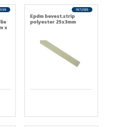
3139
1972185
Epdm bevest.strip
lie
polyester 25x3mm
m x