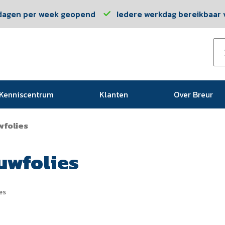
dagen per week geopend
Iedere werkdag bereikbaar v
Kenniscentrum
Klanten
Over Breur
folies
uwfolies
es