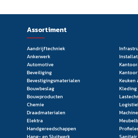
Assortiment
Aandrijftechniek
Infrastr
Ankerwerk
Installa
Automotive
Kantoor
Beveiliging
Kantoor
Bevestigingsmaterialen
Keuken 
Bouwbeslag
Kleding
Bouwproducten
Lastech
Chemie
Logistie
Draadmaterialen
Machine
Elektra
Meubelb
Handgereedschappen
Profiele
Hang- en Sluitwerk
Sanitair