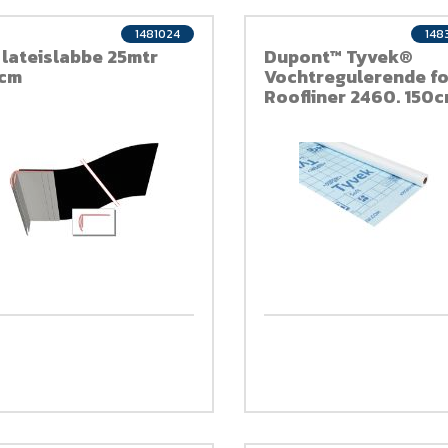
1481024
148
 lateislabbe 25mtr
Dupont™ Tyvek®
cm
Vochtregulerende fo
Roofliner 2460. 150c
50 meter