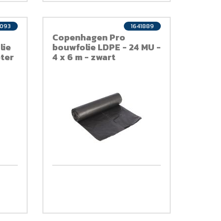
3093
1641889
Copenhagen Pro
lie
bouwfolie LDPE - 24 MU -
ter
4 x 6 m - zwart