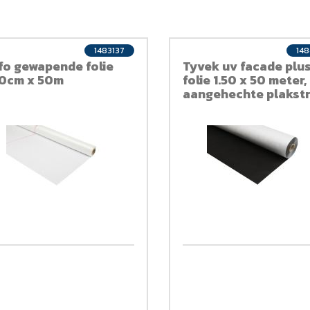
1483137
148
fo gewapende folie
Tyvek uv facade plu
0cm x 50m
folie 1.50 x 50 meter,
aangehechte plakstr