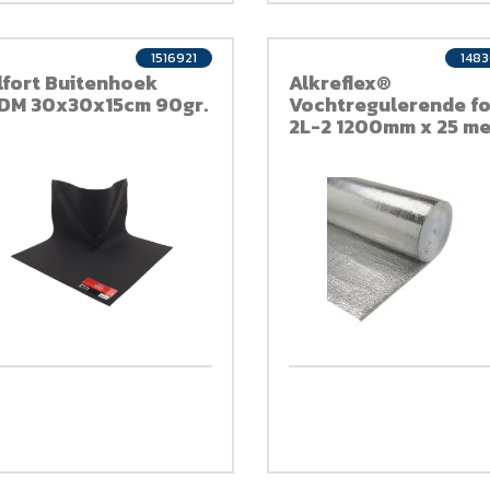
1516921
148
lfort Buitenhoek
Alkreflex®
DM 30x30x15cm 90gr.
Vochtregulerende fo
2L-2 1200mm x 25 me