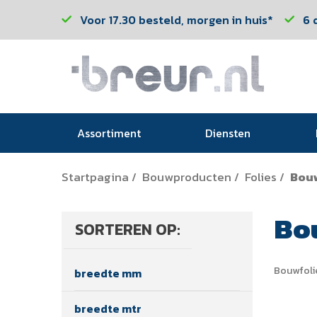
Voor 17.30 besteld, morgen in huis*
6 
Assortiment
Diensten
Startpagina
Bouwproducten
Folies
Bouw
/
/
/
Bo
SORTEREN OP:
Bouwfoli
breedte mm
breedte mtr