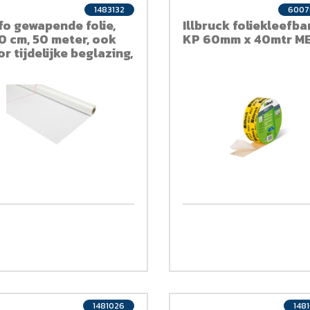
1483132
6007
fo gewapende folie,
Illbruck foliekleefb
0 cm, 50 meter, ook
KP 60mm x 40mtr ME
r tijdelijke beglazing,
ansparant
1481026
148