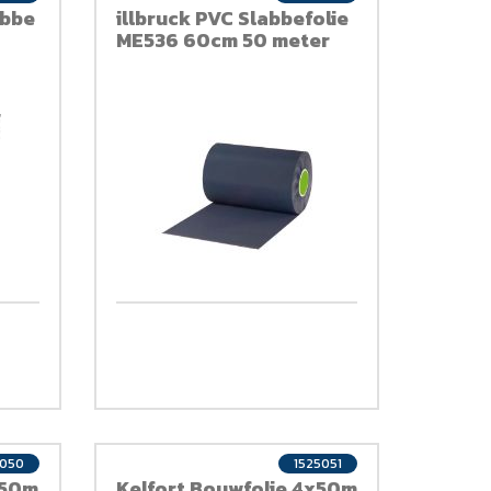
abbe
illbruck PVC Slabbefolie
ME536 60cm 50 meter
5050
1525051
x50m
Kelfort Bouwfolie 4x50m