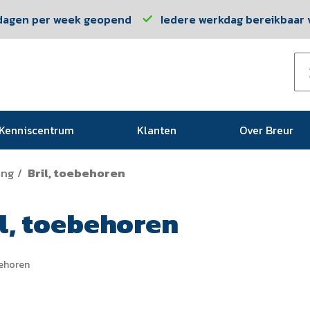
dagen per week geopend
Iedere werkdag bereikbaar v
Kenniscentrum
Klanten
Over Breur
ing
Bril, toebehoren
/
l, toebehoren
behoren