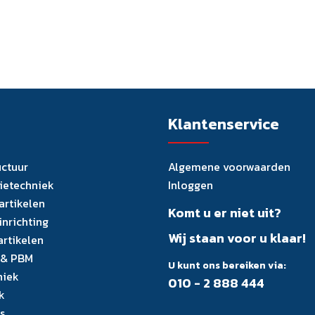
Klantenservice
uctuur
Algemene voorwaarden
tietechniek
Inloggen
artikelen
Komt u er niet uit?
inrichting
Wij staan voor u klaar!
artikelen
 & PBM
U kunt ons bereiken via:
niek
010 - 2 888 444
k
s