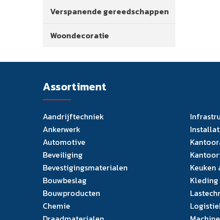
Verspanende gereedschappen
Woondecoratie
Assortiment
Aandrijftechniek
Infrastr
Ankerwerk
Installa
Automotive
Kantoor
Beveiliging
Kantoor
Bevestigingsmaterialen
Keuken 
Bouwbeslag
Kleding
Bouwproducten
Lastech
Chemie
Logistie
Draadmaterialen
Machine