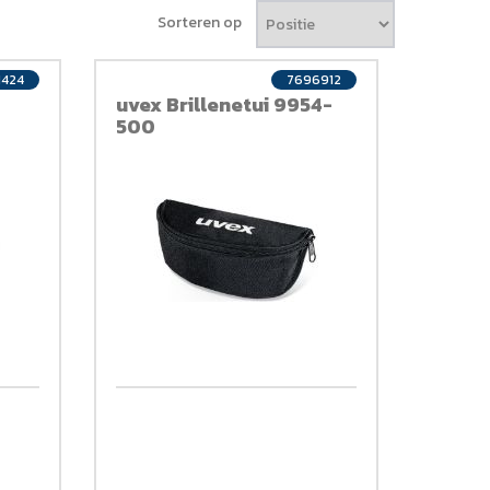
Sorteren op
1424
7696912
uvex Brillenetui 9954-
500