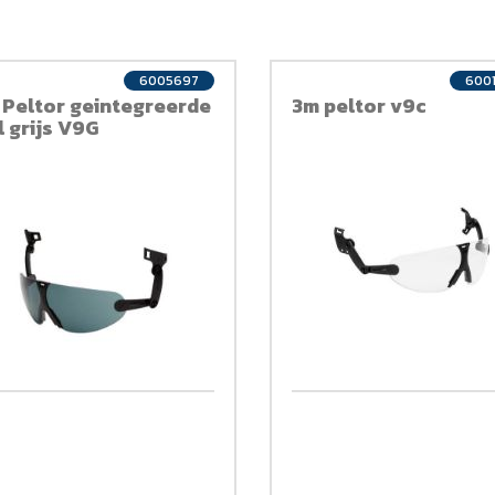
6005697
600
 Peltor geintegreerde
3m peltor v9c
l grijs V9G