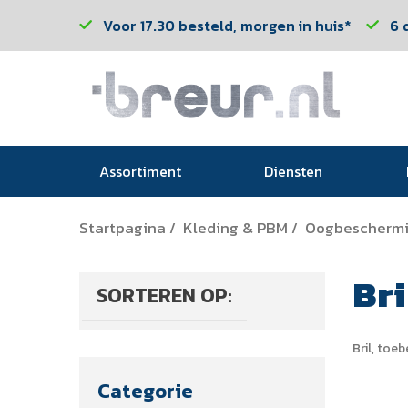
Voor 17.30 besteld, morgen in huis*
6 
Assortiment
Diensten
Startpagina
Kleding & PBM
Oogbescherm
/
/
Bri
SORTEREN OP:
Bril, toe
Categorie