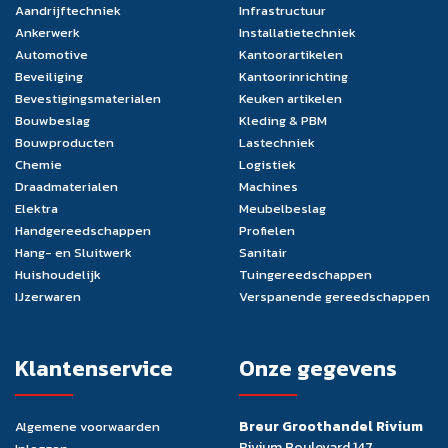
Aandrijftechniek
Infrastructuur
Ankerwerk
Installatietechniek
Automotive
Kantoorartikelen
Beveiliging
Kantoorinrichting
Bevestigingsmaterialen
Keuken artikelen
Bouwbeslag
Kleding & PBM
Bouwproducten
Lastechniek
Chemie
Logistiek
Draadmaterialen
Machines
Elektra
Meubelbeslag
Handgereedschappen
Profielen
Hang- en Sluitwerk
Sanitair
Huishoudelijk
Tuingereedschappen
IJzerwaren
Verspanende gereedschappen
Klantenservice
Onze gegevens
Breur Groothandel Rivium
Algemene voorwaarden
Rivium Boulevard 147