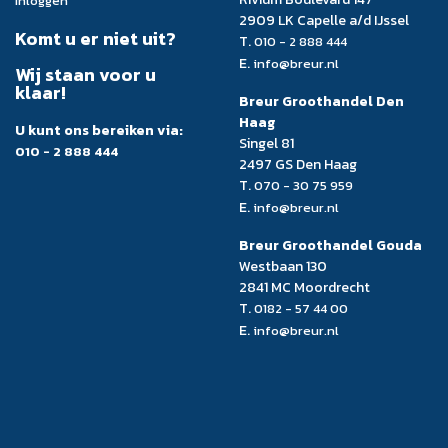
Inloggen
2909 LK Capelle a/d IJssel
Komt u er niet uit?
T.
010 - 2 888 444
E.
info@breur.nl
Wij staan voor u
klaar!
Breur Groothandel Den
Haag
U kunt ons bereiken via:
Singel 81
010 - 2 888 444
2497 GS Den Haag
T.
070 - 30 75 959
E.
info@breur.nl
Breur Groothandel Gouda
Westbaan 130
2841 MC Moordrecht
T.
0182 - 57 44 00
E.
info@breur.nl