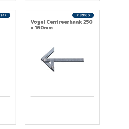
0247
7180160
Vogel Centreerhaak 250
x 160mm