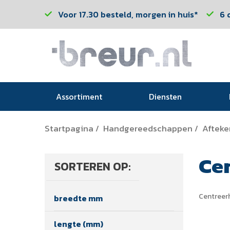
Voor 17.30 besteld, morgen in huis*
6 
Assortiment
Diensten
Startpagina
Handgereedschappen
Aftek
/
/
Ce
SORTEREN OP:
Centreer
breedte mm
lengte (mm)