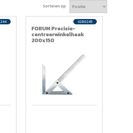
Sorteren op
0244
4280245
FORUM Precisie-
centreerwinkelhaak
200x150