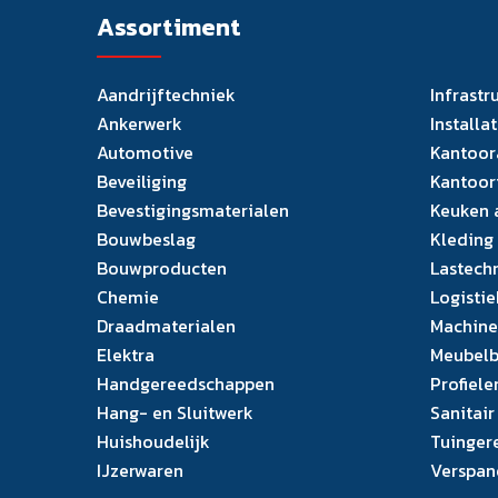
Assortiment
Aandrijftechniek
Infrastr
Ankerwerk
Installa
Automotive
Kantoor
Beveiliging
Kantoor
Bevestigingsmaterialen
Keuken 
Bouwbeslag
Kleding
Bouwproducten
Lastech
Chemie
Logistie
Draadmaterialen
Machine
Elektra
Meubelb
Handgereedschappen
Profiele
Hang- en Sluitwerk
Sanitair
Huishoudelijk
Tuinger
IJzerwaren
Verspan