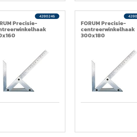
4280246
428
RUM Precisie-
FORUM Precisie-
ntreerwinkelhaak
centreerwinkelhaak
0x160
300x180