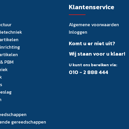
Klantenservice
uctuur
Algemene voorwaarden
tietechniek
Inloggen
artikelen
Komt u er niet uit?
inrichting
Wij staan voor u klaar!
artikelen
 & PBM
U kunt ons bereiken via:
niek
010 - 2 888 444
k
s
eslag
n
eedschappen
ende gereedschappen