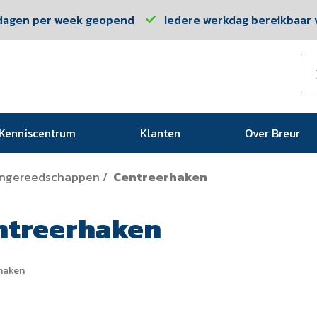
dagen per week geopend
Iedere werkdag bereikbaar v
Kenniscentrum
Klanten
Over Breur
engereedschappen
Centreerhaken
/
ntreerhaken
haken