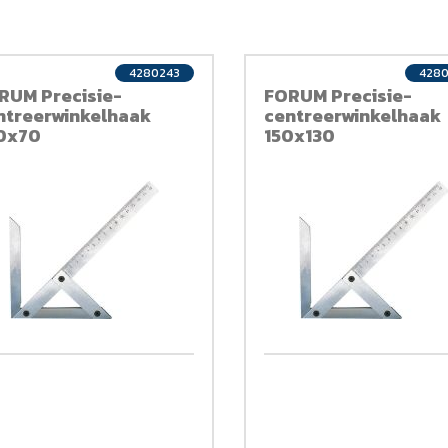
4280243
428
RUM Precisie-
FORUM Precisie-
ntreerwinkelhaak
centreerwinkelhaak
0x70
150x130