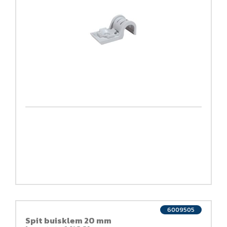
6009505
Spit buisklem 20 mm