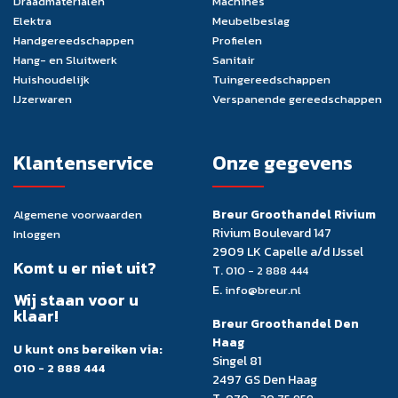
Draadmaterialen
Machines
Elektra
Meubelbeslag
Handgereedschappen
Profielen
Hang- en Sluitwerk
Sanitair
Huishoudelijk
Tuingereedschappen
IJzerwaren
Verspanende gereedschappen
Klantenservice
Onze gegevens
Breur Groothandel Rivium
Algemene voorwaarden
Rivium Boulevard 147
Inloggen
2909 LK Capelle a/d IJssel
Komt u er niet uit?
T.
010 - 2 888 444
E.
info@breur.nl
Wij staan voor u
klaar!
Breur Groothandel Den
Haag
U kunt ons bereiken via:
Singel 81
010 - 2 888 444
2497 GS Den Haag