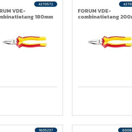
4270572
4270
RUM VDE-
FORUM VDE-
mbinatietang 180mm
combinatietang 20
1605237
6006