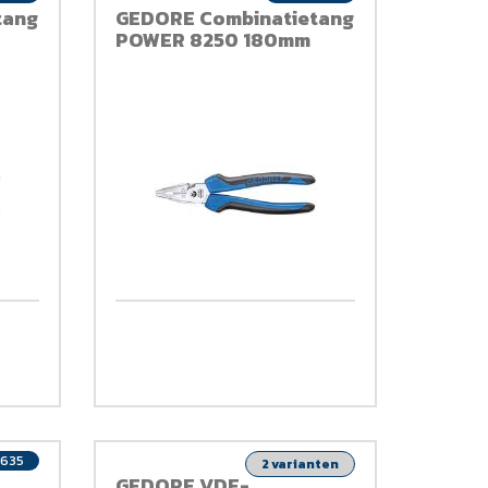
tang
GEDORE Combinatietang
POWER 8250 180mm
635
2 varianten
GEDORE VDE-