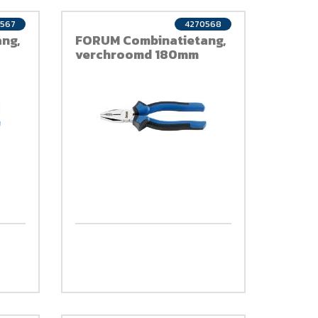
0567
4270568
ng,
FORUM Combinatietang,
verchroomd 180mm