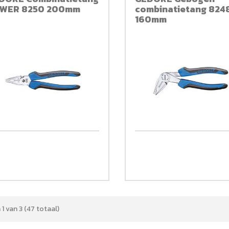
WER 8250 200mm
combinatietang 824
160mm
1 van 3 (47 totaal)