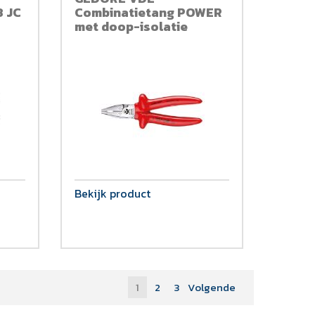
8 JC
Combinatietang POWER
met doop-isolatie
Bekijk product
1
2
3
Volgende