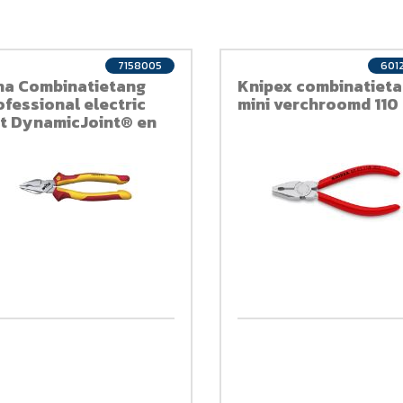
7158005
601
ha Combinatietang
Knipex combinatiet
ofessional electric
mini verchroomd 110
t DynamicJoint® en
tiGrip met extra lang
ijvlak Z 02 0 06 VDE
00mm