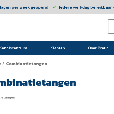
dagen per week geopend
Iedere werkdag bereikbaar v
Kenniscentrum
Klanten
Over Breur
n
Combinatietangen
/
mbinatietangen
ietangen