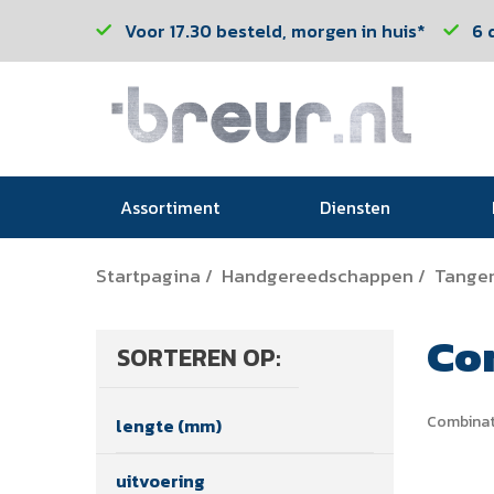
Voor 17.30 besteld, morgen in huis*
6 
Assortiment
Diensten
Startpagina
Handgereedschappen
Tange
/
/
Co
SORTEREN OP:
Combinat
lengte (mm)
uitvoering