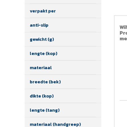
verpakt per
anti-slip
Wi
Pr
me
gewicht (g)
Op
sn
lengte (kop)
2
materiaal
breedte (bek)
dikte (kop)
lengte (tang)
materiaal (handgreep)