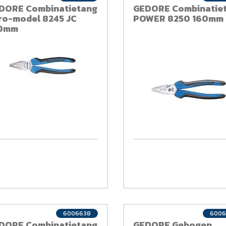
DORE Combinatietang
GEDORE Combinatie
ro-model 8245 JC
POWER 8250 160mm
0mm
6006638
6006
DORE Combinatietang
GEDORE Gebogen