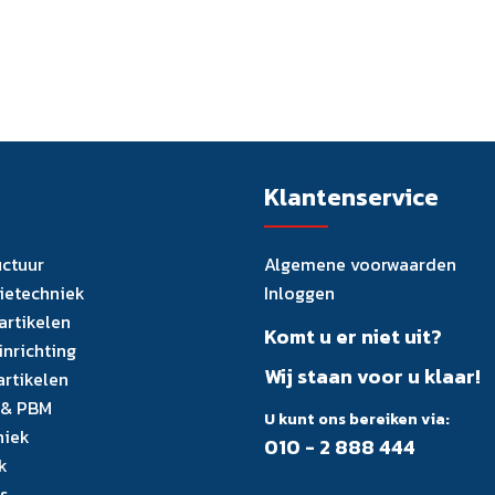
Klantenservice
uctuur
Algemene voorwaarden
tietechniek
Inloggen
artikelen
Komt u er niet uit?
inrichting
Wij staan voor u klaar!
artikelen
 & PBM
U kunt ons bereiken via:
niek
010 - 2 888 444
k
s