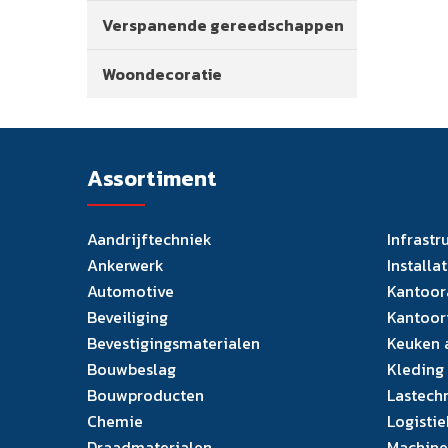
Verspanende gereedschappen
Woondecoratie
Assortiment
Aandrijftechniek
Infrastr
Ankerwerk
Installa
Automotive
Kantoor
Beveiliging
Kantoor
Bevestigingsmaterialen
Keuken 
Bouwbeslag
Kleding
Bouwproducten
Lastech
Chemie
Logistie
Draadmaterialen
Machine