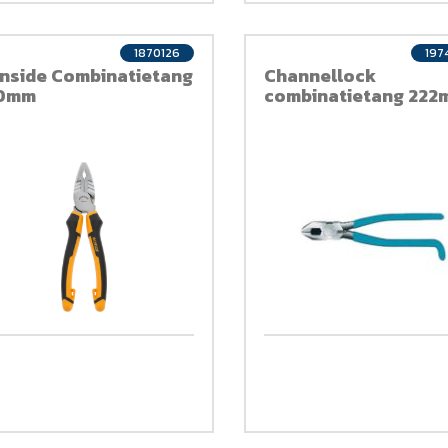
1870126
197
onside Combinatietang
Channellock
0mm
combinatietang 222