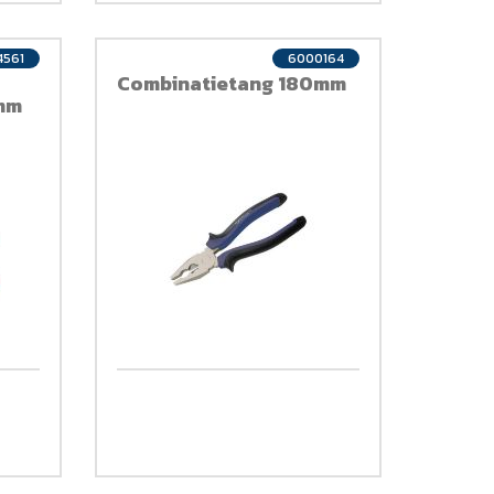
4561
6000164
Combinatietang 180mm
mm