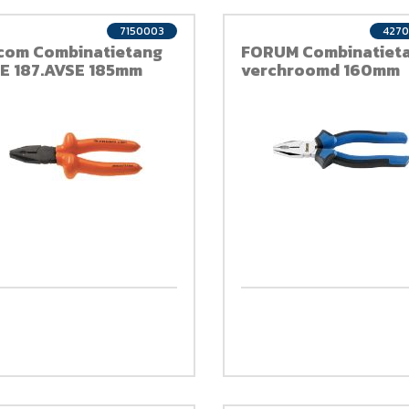
7150003
427
com Combinatietang
FORUM Combinatieta
E 187.AVSE 185mm
verchroomd 160mm