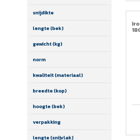
snijdikte
Ir
lengte (bek)
18
gewicht (kg)
norm
kwaliteit (materiaal)
breedte (kop)
hoogte (bek)
verpakking
lengte (snijvlak)