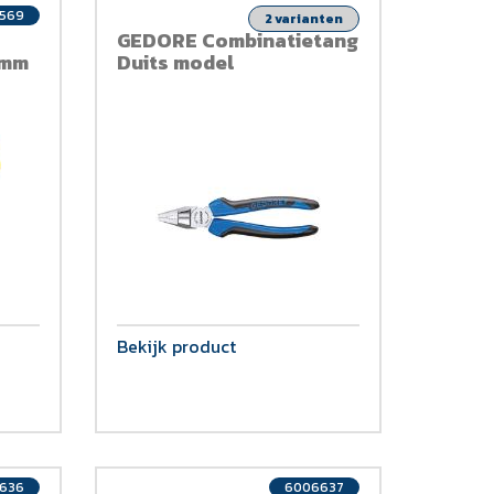
569
2 varianten
GEDORE Combinatietang
0mm
Duits model
Bekijk product
636
6006637