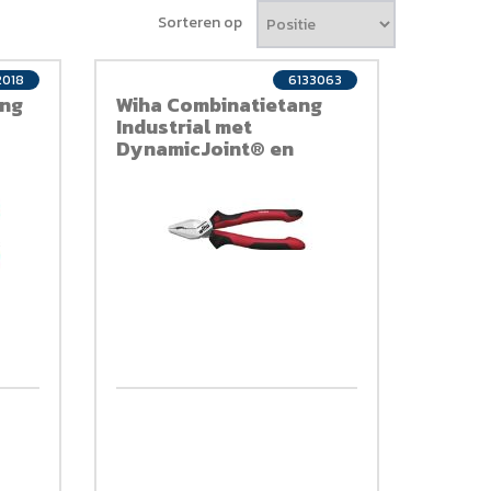
Sorteren op
2018
6133063
ang
Wiha Combinatietang
Industrial met
DynamicJoint® en
OptiGrip met extra lang
snijvlak Z 01 0 02