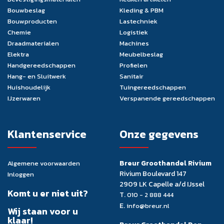
Bouwbeslag
Kleding & PBM
Bouwproducten
Lastechniek
Chemie
Logistiek
Draadmaterialen
Machines
Elektra
Meubelbeslag
Handgereedschappen
Profielen
Hang- en Sluitwerk
Sanitair
Huishoudelijk
Tuingereedschappen
IJzerwaren
Verspanende gereedschappen
Klantenservice
Onze gegevens
Breur Groothandel Rivium
Algemene voorwaarden
Rivium Boulevard 147
Inloggen
2909 LK Capelle a/d IJssel
Komt u er niet uit?
T.
010 - 2 888 444
E.
info@breur.nl
Wij staan voor u
klaar!