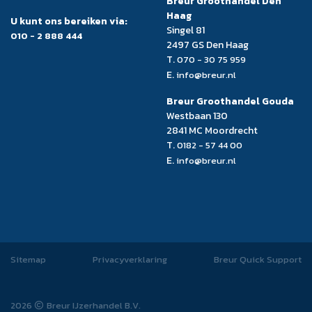
Breur Groothandel Den
Haag
U kunt ons bereiken via:
Singel 81
010 - 2 888 444
2497 GS Den Haag
T.
070 - 30 75 959
E.
info@breur.nl
Breur Groothandel Gouda
Westbaan 130
2841 MC Moordrecht
T.
0182 - 57 44 00
E.
info@breur.nl
Sitemap
Privacyverklaring
Breur Quick Support
2026
Breur IJzerhandel B.V.