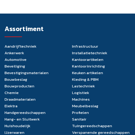
Assortiment
Aandrijftechniek
Infrastructuur
Ankerwerk
Installatietechniek
Automotive
Kantoorartikelen
Beveiliging
Kantoorinrichting
Bevestigingsmaterialen
Keuken artikelen
Bouwbeslag
Kleding & PBM
Bouwproducten
Lastechniek
Chemie
Logistiek
Draadmaterialen
Machines
Elektra
Meubelbeslag
Handgereedschappen
Profielen
Hang- en Sluitwerk
Sanitair
Huishoudelijk
Tuingereedschappen
IJzerwaren
Verspanende gereedschappen