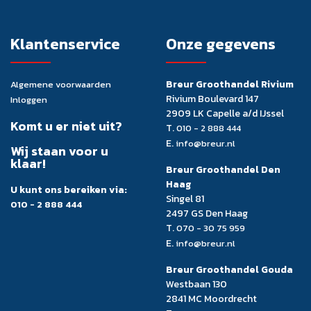
Klantenservice
Onze gegevens
Breur Groothandel Rivium
Algemene voorwaarden
Rivium Boulevard 147
Inloggen
2909 LK Capelle a/d IJssel
Komt u er niet uit?
T.
010 - 2 888 444
E.
info@breur.nl
Wij staan voor u
klaar!
Breur Groothandel Den
Haag
U kunt ons bereiken via:
Singel 81
010 - 2 888 444
2497 GS Den Haag
T.
070 - 30 75 959
E.
info@breur.nl
Breur Groothandel Gouda
Westbaan 130
2841 MC Moordrecht