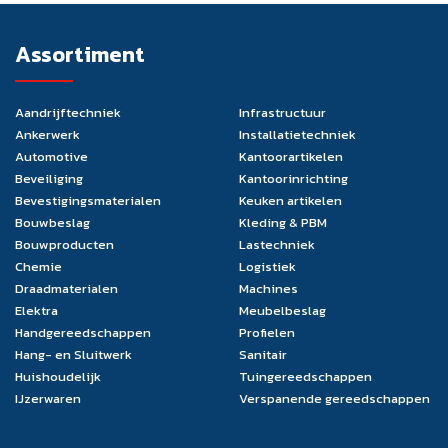
Assortiment
Aandrijftechniek
Infrastructuur
Ankerwerk
Installatietechniek
Automotive
Kantoorartikelen
Beveiliging
Kantoorinrichting
Bevestigingsmaterialen
Keuken artikelen
Bouwbeslag
Kleding & PBM
Bouwproducten
Lastechniek
Chemie
Logistiek
Draadmaterialen
Machines
Elektra
Meubelbeslag
Handgereedschappen
Profielen
Hang- en Sluitwerk
Sanitair
Huishoudelijk
Tuingereedschappen
IJzerwaren
Verspanende gereedschappen