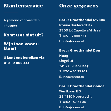
Klantenservice
Onze gegevens
Breur Groothandel Rivium
Algemene voorwaarden
Rivium Boulevard 147
Inloggen
2909 LK Capelle a/d IJssel
Komt u er niet uit?
T.
010 - 2 888 444
E.
info@breur.nl
Wij staan voor u
klaar!
Breur Groothandel Den
Haag
U kunt ons bereiken via:
Singel 81
010 - 2 888 444
2497 GS Den Haag
T.
070 - 30 75 959
E.
info@breur.nl
Breur Groothandel Gouda
Westbaan 130
2841 MC Moordrecht
T.
0182 - 57 44 00
E.
info@breur.nl