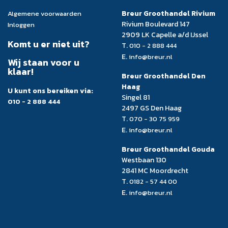
Breur Groothandel Rivium
Algemene voorwaarden
Rivium Boulevard 147
Inloggen
2909 LK Capelle a/d IJssel
Komt u er niet uit?
T.
010 - 2 888 444
E.
info@breur.nl
Wij staan voor u
klaar!
Breur Groothandel Den
Haag
U kunt ons bereiken via:
Singel 81
010 - 2 888 444
2497 GS Den Haag
T.
070 - 30 75 959
E.
info@breur.nl
Breur Groothandel Gouda
Westbaan 130
2841 MC Moordrecht
T.
0182 - 57 44 00
E.
info@breur.nl