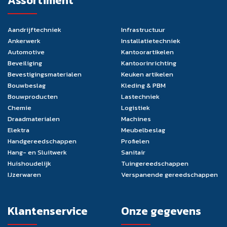
Assortiment
Aandrijftechniek
Infrastructuur
Ankerwerk
Installatietechniek
Automotive
Kantoorartikelen
Beveiliging
Kantoorinrichting
Bevestigingsmaterialen
Keuken artikelen
Bouwbeslag
Kleding & PBM
Bouwproducten
Lastechniek
Chemie
Logistiek
Draadmaterialen
Machines
Elektra
Meubelbeslag
Handgereedschappen
Profielen
Hang- en Sluitwerk
Sanitair
Huishoudelijk
Tuingereedschappen
IJzerwaren
Verspanende gereedschappen
Klantenservice
Onze gegevens