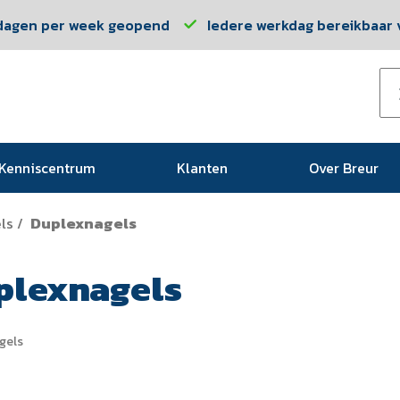
dagen per week geopend
Iedere werkdag bereikbaar v
Kenniscentrum
Klanten
Over Breur
ls
Duplexnagels
/
plexnagels
gels