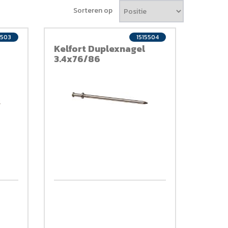
Sorteren op
5503
1515504
Kelfort Duplexnagel
3.4x76/86