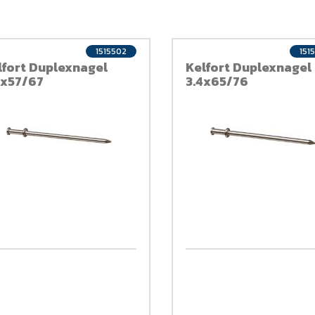
1515502
151
lfort Duplexnagel
Kelfort Duplexnagel
8x57/67
3.4x65/76