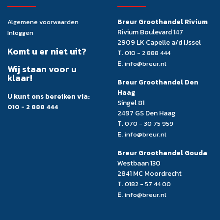
Breur Groothandel Rivium
Algemene voorwaarden
Rivium Boulevard 147
Inloggen
2909 LK Capelle a/d IJssel
Komt u er niet uit?
T.
010 - 2 888 444
E.
info@breur.nl
Wij staan voor u
klaar!
Breur Groothandel Den
Haag
U kunt ons bereiken via:
Singel 81
010 - 2 888 444
2497 GS Den Haag
T.
070 - 30 75 959
E.
info@breur.nl
Breur Groothandel Gouda
Westbaan 130
2841 MC Moordrecht
T.
0182 - 57 44 00
E.
info@breur.nl