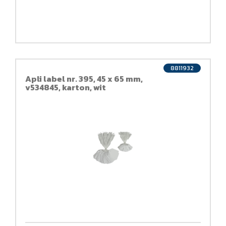
8811932
Apli label nr. 395, 45 x 65 mm,
v534845, karton, wit