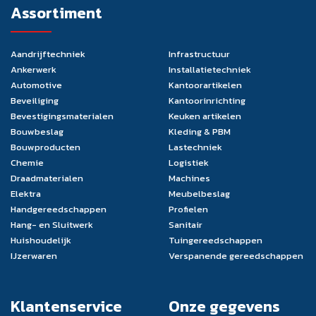
Assortiment
Aandrijftechniek
Infrastructuur
Ankerwerk
Installatietechniek
Automotive
Kantoorartikelen
Beveiliging
Kantoorinrichting
Bevestigingsmaterialen
Keuken artikelen
Bouwbeslag
Kleding & PBM
Bouwproducten
Lastechniek
Chemie
Logistiek
Draadmaterialen
Machines
Elektra
Meubelbeslag
Handgereedschappen
Profielen
Hang- en Sluitwerk
Sanitair
Huishoudelijk
Tuingereedschappen
IJzerwaren
Verspanende gereedschappen
Klantenservice
Onze gegevens