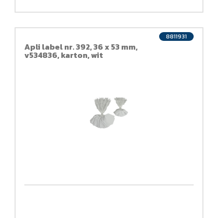
8811931
Apli label nr. 392, 36 x 53 mm,
v534836, karton, wit