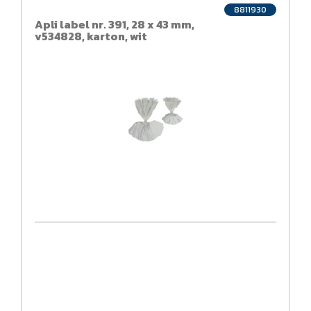
8811930
Apli label nr. 391, 28 x 43 mm,
v534828, karton, wit