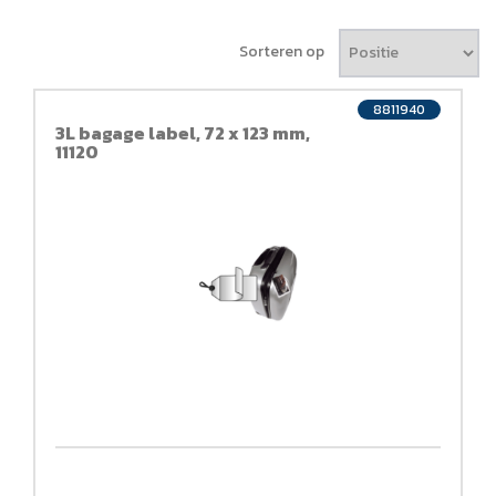
Sorteren op
8811940
3L bagage label, 72 x 123 mm,
11120