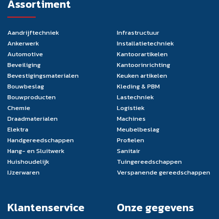
Assortiment
Aandrijftechniek
Infrastructuur
Ankerwerk
Installatietechniek
Automotive
Kantoorartikelen
Beveiliging
Kantoorinrichting
Bevestigingsmaterialen
Keuken artikelen
Bouwbeslag
Kleding & PBM
Bouwproducten
Lastechniek
Chemie
Logistiek
Draadmaterialen
Machines
Elektra
Meubelbeslag
Handgereedschappen
Profielen
Hang- en Sluitwerk
Sanitair
Huishoudelijk
Tuingereedschappen
IJzerwaren
Verspanende gereedschappen
Klantenservice
Onze gegevens