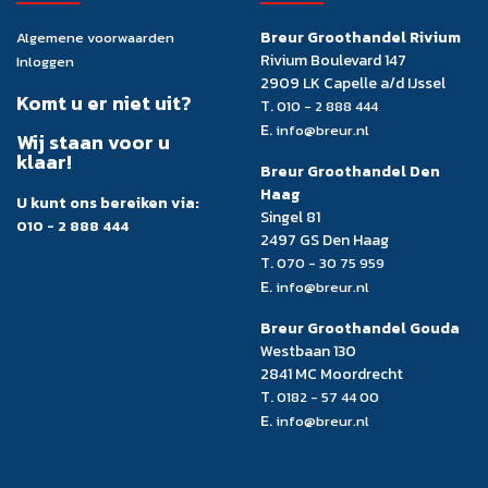
Breur Groothandel Rivium
Algemene voorwaarden
Rivium Boulevard 147
Inloggen
2909 LK Capelle a/d IJssel
Komt u er niet uit?
T.
010 - 2 888 444
E.
info@breur.nl
Wij staan voor u
klaar!
Breur Groothandel Den
Haag
U kunt ons bereiken via:
Singel 81
010 - 2 888 444
2497 GS Den Haag
T.
070 - 30 75 959
E.
info@breur.nl
Breur Groothandel Gouda
Westbaan 130
2841 MC Moordrecht
T.
0182 - 57 44 00
E.
info@breur.nl