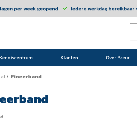
dagen per week geopend
Iedere werkdag bereikbaar v
Kenniscentrum
Klanten
Over Breur
al
Fineerband
/
neerband
nd