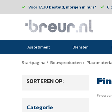
Voor 17.30 besteld, morgen in huis*
6 
Assortiment
Diensten
Startpagina
Bouwproducten
Plaatmateria
/
/
Fi
SORTEREN OP:
Fineerba
Categorie