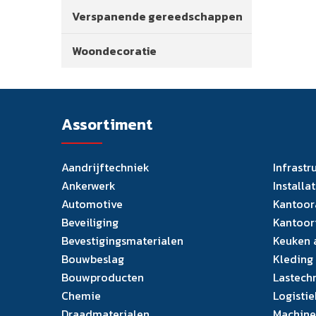
Verspanende gereedschappen
Woondecoratie
Assortiment
Aandrijftechniek
Infrastr
Ankerwerk
Installa
Automotive
Kantoor
Beveiliging
Kantoor
Bevestigingsmaterialen
Keuken 
Bouwbeslag
Kleding
Bouwproducten
Lastech
Chemie
Logistie
Draadmaterialen
Machine