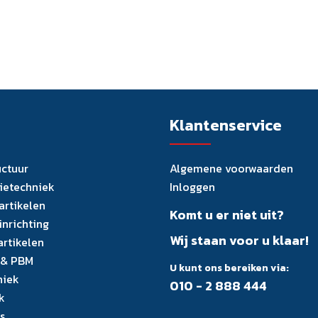
Klantenservice
uctuur
Algemene voorwaarden
tietechniek
Inloggen
artikelen
Komt u er niet uit?
inrichting
Wij staan voor u klaar!
artikelen
 & PBM
U kunt ons bereiken via:
niek
010 - 2 888 444
k
s