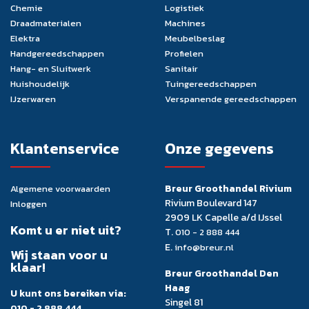
Chemie
Logistiek
Draadmaterialen
Machines
Elektra
Meubelbeslag
Handgereedschappen
Profielen
Hang- en Sluitwerk
Sanitair
Huishoudelijk
Tuingereedschappen
IJzerwaren
Verspanende gereedschappen
Klantenservice
Onze gegevens
Breur Groothandel Rivium
Algemene voorwaarden
Rivium Boulevard 147
Inloggen
2909 LK Capelle a/d IJssel
Komt u er niet uit?
T.
010 - 2 888 444
E.
info@breur.nl
Wij staan voor u
klaar!
Breur Groothandel Den
Haag
U kunt ons bereiken via:
Singel 81
010 - 2 888 444