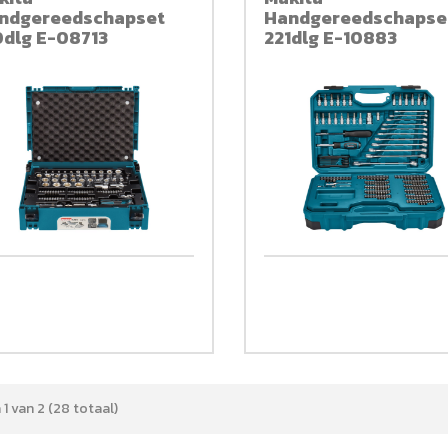
ndgereedschapset
Handgereedschapse
0dlg E-08713
221dlg E-10883
 1 van 2 (28 totaal)