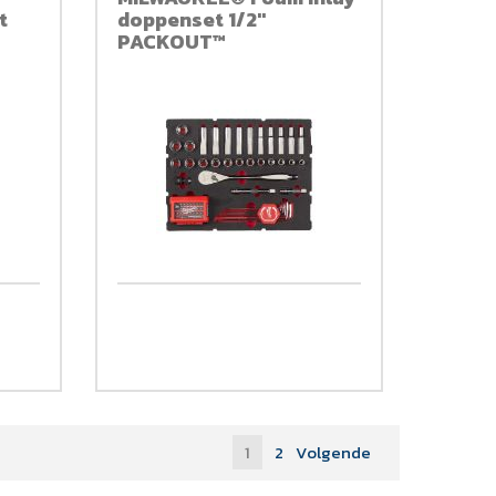
t
doppenset 1/2''
PACKOUT™
1
2
Volgende