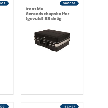
5057
1885056
Ironside
Gereedschapskoffer
(gevuld) 88 delig
4021
1623497