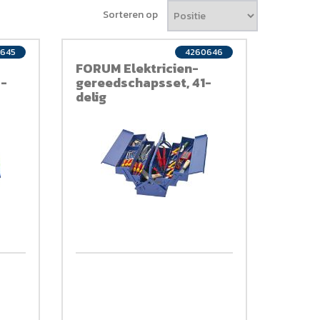
Sorteren op
645
4260646
FORUM Elektricien-
8-
gereedschapsset, 41-
delig