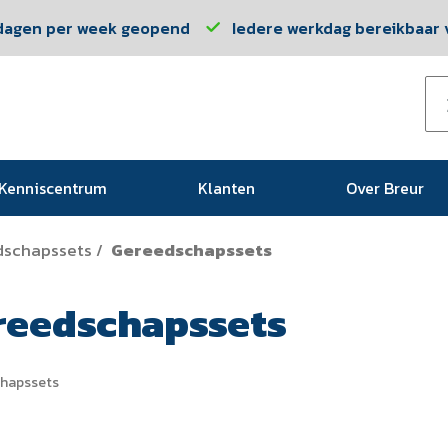
dagen per week geopend
Iedere werkdag bereikbaar v
Kenniscentrum
Klanten
Over Breur
dschapssets
Gereedschapssets
/
reedschapssets
hapssets