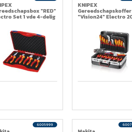
IPEX
KNIPEX
reedschapsbox "RED"
Gereedschapskoffer
ctro Set 1 vde 4-delig
"Vision24" Electro 2
delig
6005999
6007
kita
Makita