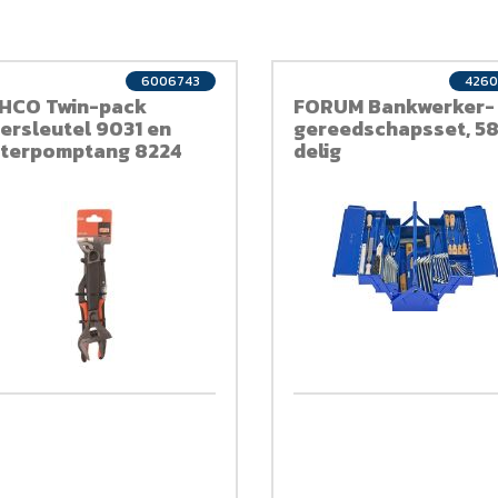
6006743
4260
HCO Twin-pack
FORUM Bankwerker-
ersleutel 9031 en
gereedschapsset, 5
terpomptang 8224
delig