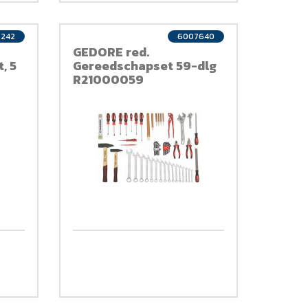
0242
6007640
GEDORE red.
, 5
Gereedschapset 59-dlg
R21000059