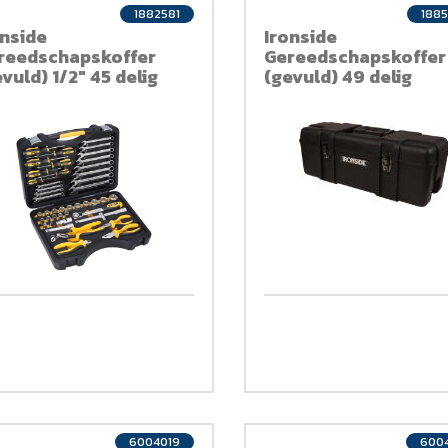
1882581
188
onside
Ironside
reedschapskoffer
Gereedschapskoffer
vuld) 1/2" 45 delig
(gevuld) 49 delig
6004019
600