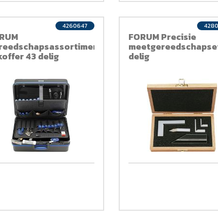
4260647
428
RUM
FORUM Precisie
reedschapsassortiment,
meetgereedschapset
koffer 43 delig
delig