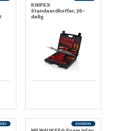
KNIPEX
Standaardkoffer, 26-
0
delig
083
6008595
MILWAUKEE® Foam Inlay