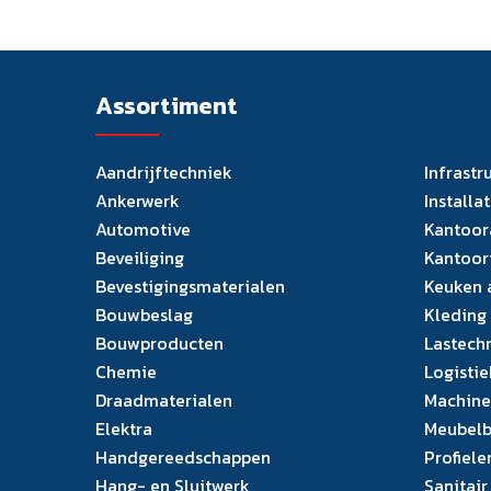
Assortiment
Aandrijftechniek
Infrastr
Ankerwerk
Installa
Automotive
Kantoor
Beveiliging
Kantoor
Bevestigingsmaterialen
Keuken 
Bouwbeslag
Kleding
Bouwproducten
Lastech
Chemie
Logistie
Draadmaterialen
Machine
Elektra
Meubelb
Handgereedschappen
Profiele
Hang- en Sluitwerk
Sanitair