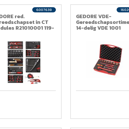
6007638
160
DORE red.
GEDORE VDE-
reedschapset in CT
Gereedschapsortim
dules R21010001 119-
14-delig VDE 1001
ig