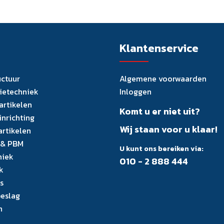
Klantenservice
uctuur
Algemene voorwaarden
tietechniek
Inloggen
artikelen
Komt u er niet uit?
inrichting
Wij staan voor u klaar!
artikelen
 & PBM
U kunt ons bereiken via:
niek
010 - 2 888 444
k
s
eslag
n