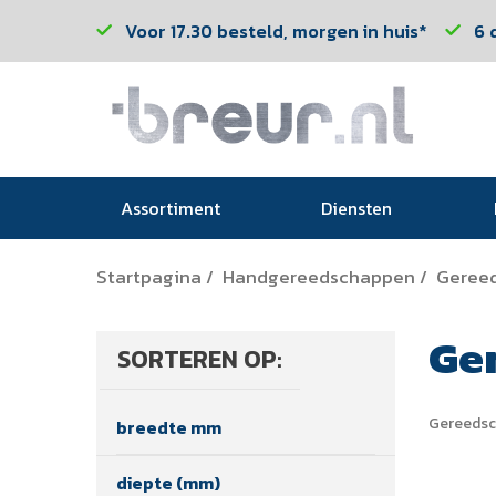
Voor 17.30 besteld, morgen in huis*
6 
Assortiment
Diensten
Startpagina
Handgereedschappen
Geree
/
/
Ge
SORTEREN OP:
Gereedsc
breedte mm
diepte (mm)