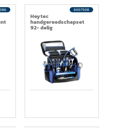
2086
6007508
Heytec
ent
handgereedschapset
92- delig