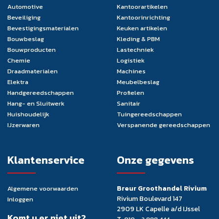
Automotive
Kantoorartikelen
Beveiliging
Kantoorinrichting
Bevestigingsmaterialen
Keuken artikelen
Bouwbeslag
Kleding & PBM
Bouwproducten
Lastechniek
Chemie
Logistiek
Draadmaterialen
Machines
Elektra
Meubelbeslag
Handgereedschappen
Profielen
Hang- en Sluitwerk
Sanitair
Huishoudelijk
Tuingereedschappen
IJzerwaren
Verspanende gereedschappen
Klantenservice
Onze gegevens
Breur Groothandel Rivium
Algemene voorwaarden
Rivium Boulevard 147
Inloggen
2909 LK Capelle a/d IJssel
Komt u er niet uit?