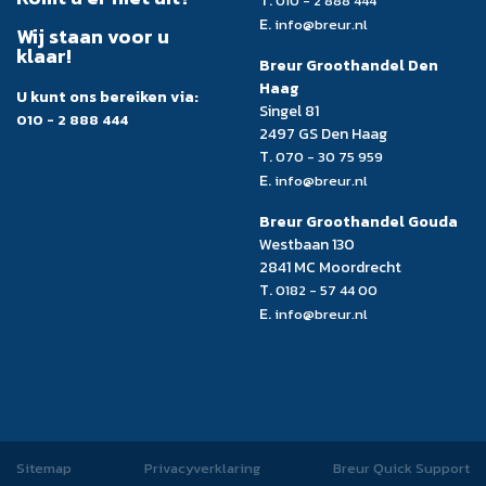
T.
010 - 2 888 444
E.
info@breur.nl
Wij staan voor u
klaar!
Breur Groothandel Den
Haag
U kunt ons bereiken via:
Singel 81
010 - 2 888 444
2497 GS Den Haag
T.
070 - 30 75 959
E.
info@breur.nl
Breur Groothandel Gouda
Westbaan 130
2841 MC Moordrecht
T.
0182 - 57 44 00
E.
info@breur.nl
Sitemap
Privacyverklaring
Breur Quick Support