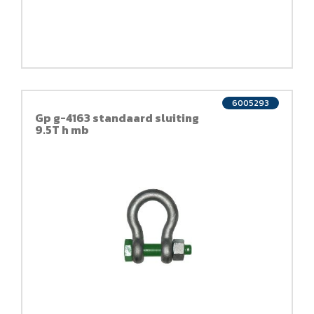
6005293
Gp g-4163 standaard sluiting
9.5T h mb