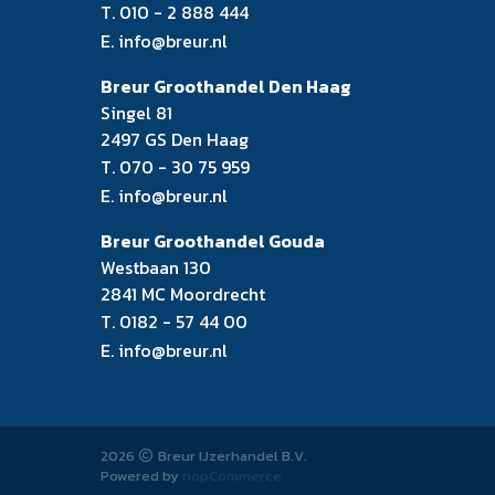
T.
010 - 2 888 444
E.
info@breur.nl
Breur Groothandel Den Haag
Singel 81
2497 GS Den Haag
T.
070 - 30 75 959
E.
info@breur.nl
Breur Groothandel Gouda
Westbaan 130
2841 MC Moordrecht
T.
0182 - 57 44 00
E.
info@breur.nl
2026
Breur IJzerhandel B.V.
Powered by
nopCommerce