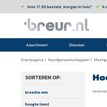
Voor 17.30 besteld, morgen in huis*
6 
Assortiment
Diensten
Startpagina
Handgereedschappen
Meetg
/
/
Ho
SORTEREN OP:
Hoekmat
breedte mm
hoogte (mm)