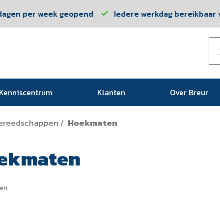
dagen per week geopend
Iedere werkdag bereikbaar v
Kenniscentrum
Klanten
Over Breur
ereedschappen
Hoekmaten
/
ekmaten
en