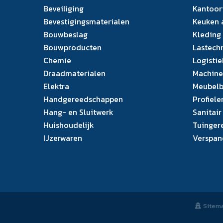
Beveiliging
Kantoor
Bevestigingsmaterialen
Keuken 
Bouwbeslag
Kleding
Bouwproducten
Lastech
Chemie
Logistie
Draadmaterialen
Machine
Elektra
Meubelb
Handgereedschappen
Profiele
Hang- en Sluitwerk
Sanitair
Huishoudelijk
Tuinger
IJzerwaren
Verspan
Sitem