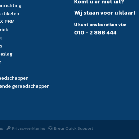
Komt u er niet uit?
inrichting
Wij staan voor u klaar!
artikelen
 & PBM
U kunt ons bereiken via:
niek
010 - 2 888 444
k
s
eslag
n
eedschappen
ende gereedschappen
ap
Privacyverklaring
Breur Quick Support