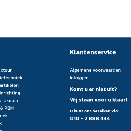
Klantenservice
uctuur
Algemene voorwaarden
tietechniek
Inloggen
artikelen
Komt u er niet uit?
inrichting
Wij staan voor u klaar!
artikelen
 & PBM
U kunt ons bereiken via:
niek
010 - 2 888 444
k
s