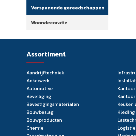
Verspanende gereedschappen
Woondecoratie
Assortiment
Aandrijftechniek
Infrastr
Ankerwerk
Installa
Automotive
Kantoor
Beveiliging
Kantoor
Bevestigingsmaterialen
Keuken 
Bouwbeslag
Kleding
Bouwproducten
Lastech
Chemie
Logistie
Draadmaterialen
Machine