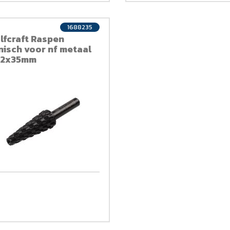
1688235
lfcraft Raspen
nisch voor nf metaal
12x35mm