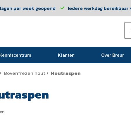
dagen per week geopend
Iedere werkdag bereikbaar v
Kenniscentrum
Klanten
Over Breur
Bovenfrezen hout
Houtraspen
/
/
utraspen
en