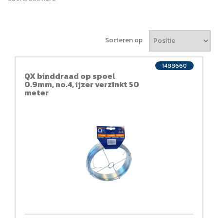
Sorteren op
1488660
QX binddraad op spoel
0.9mm, no.4, ijzer verzinkt 50
meter