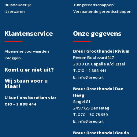
Huishoudelijk
Tuingereedschappen
IJzerwaren
Verspanende gereedschappen
Klantenservice
Onze gegevens
Breur Groothandel Rivium
Algemene voorwaarden
Rivium Boulevard 147
Inloggen
2909 LK Capelle a/d IJssel
Komt u er niet uit?
T.
010 - 2 888 444
E.
info@breur.nl
Wij staan voor u
klaar!
Breur Groothandel Den
Haag
U kunt ons bereiken via:
Singel 81
010 - 2 888 444
2497 GS Den Haag
T.
070 - 30 75 959
E.
info@breur.nl
Breur Groothandel Gouda