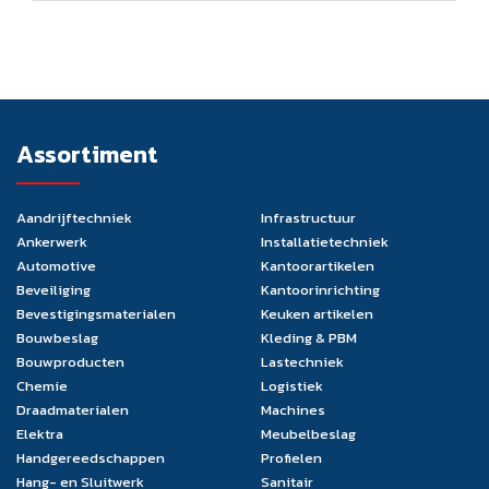
Assortiment
Aandrijftechniek
Infrastructuur
Ankerwerk
Installatietechniek
Automotive
Kantoorartikelen
Beveiliging
Kantoorinrichting
Bevestigingsmaterialen
Keuken artikelen
Bouwbeslag
Kleding & PBM
Bouwproducten
Lastechniek
Chemie
Logistiek
Draadmaterialen
Machines
Elektra
Meubelbeslag
Handgereedschappen
Profielen
Hang- en Sluitwerk
Sanitair