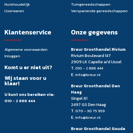
Huishoudelijk
Tuingereedschappen
IJzerwaren
Verspanende gereedschappen
Klantenservice
Onze gegevens
Breur Groothandel Rivium
Algemene voorwaarden
Rivium Boulevard 147
Inloggen
2909 LK Capelle a/d IJssel
Komt u er niet uit?
T.
010 - 2 888 444
E.
info@breur.nl
Wij staan voor u
klaar!
Breur Groothandel Den
Haag
U kunt ons bereiken via:
Singel 81
010 - 2 888 444
2497 GS Den Haag
T.
070 - 30 75 959
E.
info@breur.nl
Breur Groothandel Gouda