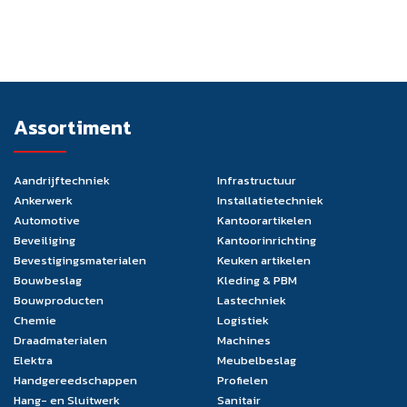
Assortiment
Aandrijftechniek
Infrastructuur
Ankerwerk
Installatietechniek
Automotive
Kantoorartikelen
Beveiliging
Kantoorinrichting
Bevestigingsmaterialen
Keuken artikelen
Bouwbeslag
Kleding & PBM
Bouwproducten
Lastechniek
Chemie
Logistiek
Draadmaterialen
Machines
Elektra
Meubelbeslag
Handgereedschappen
Profielen
Hang- en Sluitwerk
Sanitair